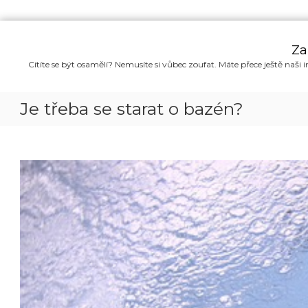
P
ř
Za
e
Cítíte se být osamělí? Nemusíte si vůbec zoufat. Máte přece ještě naši i
s
k
o
Je třeba se starat o bazén?
č
i
t
n
a
o
b
s
a
h