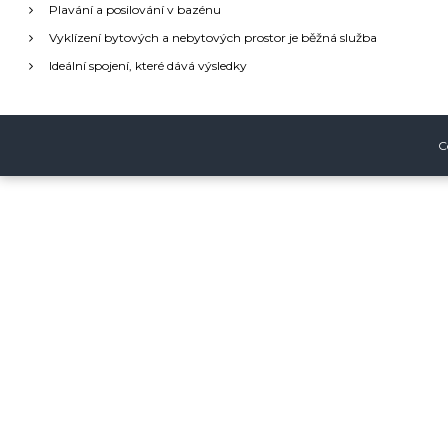
a
Plavání a posilování v bazénu
Vyklízení bytových a nebytových prostor je běžná služba
c
Ideální spojení, které dává výsledky
e
p
C
r
o
p
ř
í
s