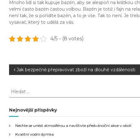
Mnoho lidí si tak kupuje bazén, aby se alespoň na krátkou ch
velmi často bazén častou volbou. Bazén je totiž i fajn na rela
není tak, že si pořídíte bazén, a to je vše. Tak to není. Je tř
vysavač, který to udělá za vás.
4/5 - (8 votes)
N
Jak bezpečně přepravovat zboží na dlouhé vzdálenosti
a
H
l
v
e
d
Nejnovější příspěvky
i
a
t
g
Nechte se unést atmosférou a navštivte předvánoční akce v okolí
:
Kvalitní vodní dýmka