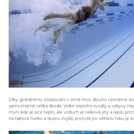
Díky globálnímu oteplování v zimě moc dlouho nemáme sníh, 
samozřejmě veliká škoda.
Velké teplotní rozdíly a výkyvy ne
moři, kde je sice teplo, ale vzduch je celkově jiný a lepší, p
na takové horko a dusno zvyklí, protože po většinu roku je z