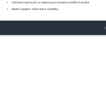
Vyklízení bytových a nebytových prostor je běžná služba
c
Ideální spojení, které dává výsledky
e
p
C
r
o
p
ř
í
s
p