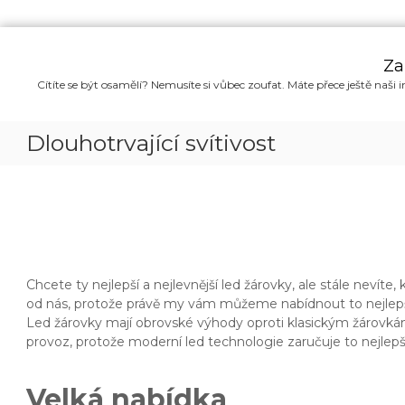
P
ř
Za
e
Cítíte se být osamělí? Nemusíte si vůbec zoufat. Máte přece ještě naši i
s
k
o
Dlouhotrvající svítivost
č
i
t
n
a
o
b
s
Chcete ty nejlepší a nejlevnější led žárovky, ale stále neví
a
od nás, protože právě my vám můžeme nabídnout to nejlepší,
h
Led žárovky mají obrovské výhody oproti klasickým žárovkám. 
provoz, protože moderní led technologie zaručuje to nejlepší
Velká nabídka