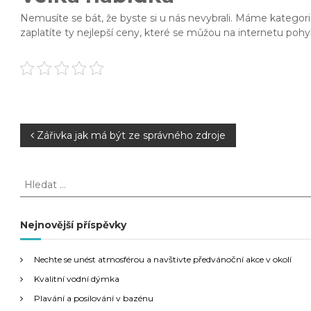
Nemusíte se bát, že byste si u nás nevybrali. Máme kategorie 
zaplatíte ty nejlepší ceny, které se můžou na internetu pohy
N
Zářivka jak má být ze správného zdroje
a
H
l
v
e
d
Nejnovější příspěvky
i
a
t
g
Nechte se unést atmosférou a navštivte předvánoční akce v okolí
:
Kvalitní vodní dýmka
a
Plavání a posilování v bazénu