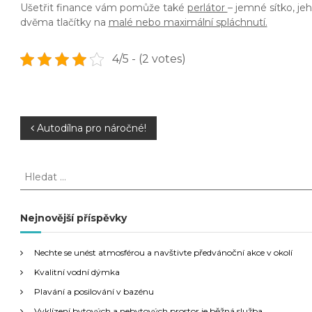
Ušetřit finance vám pomůže také
perlátor
– jemné sítko, je
dvěma tlačítky na
malé nebo maximální spláchnutí.
4/5 - (2 votes)
N
Autodílna pro náročné!
a
H
l
v
e
d
Nejnovější příspěvky
i
a
t
g
Nechte se unést atmosférou a navštivte předvánoční akce v okolí
:
Kvalitní vodní dýmka
a
Plavání a posilování v bazénu
Vyklízení bytových a nebytových prostor je běžná služba