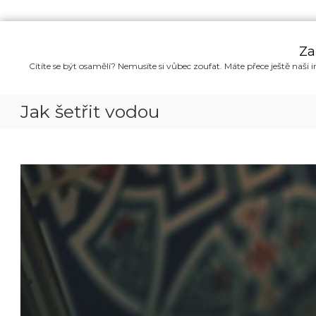
P
ř
Za
e
Cítíte se být osamělí? Nemusíte si vůbec zoufat. Máte přece ještě naši i
s
k
o
Jak šetřit vodou
č
i
t
n
a
o
b
s
a
h