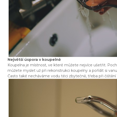
Největší úspora v koupelně
Koupelna je místnost, ve které můžete nejvíce ušetřit. Poc
můžete myslet už při rekonstrukci koupelny a pořídit si va
Často také necháváme vodu téci zbytečně, třeba při čištění