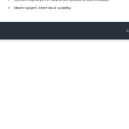
c
Ideální spojení, které dává výsledky
e
p
C
r
o
p
ř
í
s
p