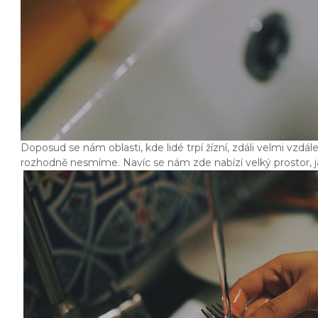
Doposud se nám oblasti, kde lidé trpí žízní, zdáli velmi vzdále
rozhodně nesmíme. Navíc se nám zde nabízí velký prostor, 