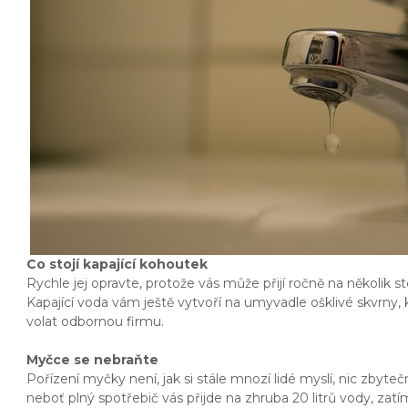
Co stojí kapající kohoutek
Rychle jej opravte, protože vás může přijí ročně na několik st
Kapající voda vám ještě vytvoří na umyvadle ošklivé skvrny, k
volat odbornou firmu.
Myčce se nebraňte
Pořízení myčky není, jak si stále mnozí lidé myslí, nic zbyt
neboť plný spotřebič vás přijde na zhruba 20 litrů vody, za