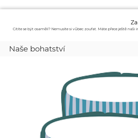
P
ř
Za
e
Cítíte se být osamělí? Nemusíte si vůbec zoufat. Máte přece ještě naši i
s
k
o
Naše bohatství
č
i
t
n
a
o
b
s
a
h