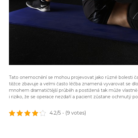
Tato onemocnění se mohou projevovat jako různé bolesti čas
těžce zbavuje a velmi často léčba znamená vyvarovat se dl
mnohem dramatičtější průběh a postižená tak může vlastně 
i riziko, že se operace nezdaří a pacient zůstane ochrnutý po
4.2/5 - (9 votes)