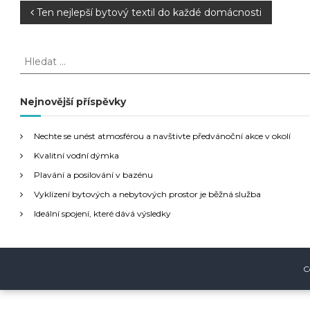
N
Ten nejlepší bytový textil do každé domácnosti
a
H
l
v
e
d
Nejnovější příspěvky
i
a
t
g
Nechte se unést atmosférou a navštivte předvánoční akce v okolí
:
Kvalitní vodní dýmka
a
Plavání a posilování v bazénu
Vyklízení bytových a nebytových prostor je běžná služba
c
Ideální spojení, které dává výsledky
e
p
C
r