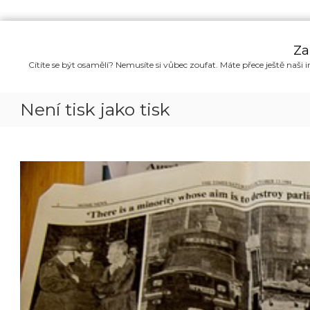
P
ř
Za
e
Cítíte se být osamělí? Nemusíte si vůbec zoufat. Máte přece ještě naši i
s
k
o
Není tisk jako tisk
č
i
t
n
a
o
b
s
a
h