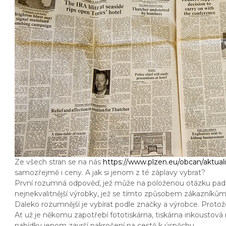
Ze všech stran se na nás
https://www.plzen.eu/obcan/aktuali
samozřejmě i ceny. A jak si jenom z té záplavy vybrat?
První rozumná odpověď, jež může na položenou otázku padnou
nejnekvalitnější výrobky, jež se tímto způsobem zákazníkům
Daleko rozumnější je vybírat podle značky a výrobce. Protože
Ať už je někomu zapotřebí fototiskárna, tiskárna inkoustová 
nabídky
jenom završí nakročení na cestě k úspěchu.