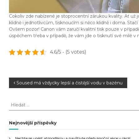
Cokoliv zde nabízené je stoprocentní zárukou kvality. Ať už j
klidně i jednotlivcům, tisknoucím si něco klidně i doma. Stačí
Ovšem pozor! Canon vám zaručí kvalitní tisk pouze v případě 
úspěchem třeba v případě, že vám jde o tisknutí své milé v n
4.6/5 - (5 votes)
N
Soused má vždycky lepší a čistější vodu v bazénu
a
H
l
v
e
d
Nejnovější příspěvky
i
a
t
Nechte se unést atmosférou a navštivte předvánoční akce v okolí