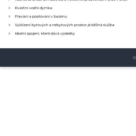
g
:
Kvalitní vodní dýmka
a
Plavání a posilování v bazénu
Vyklízení bytových a nebytových prostor je běžná služba
c
Ideální spojení, které dává výsledky
e
p
C
r
o
p
ř
í