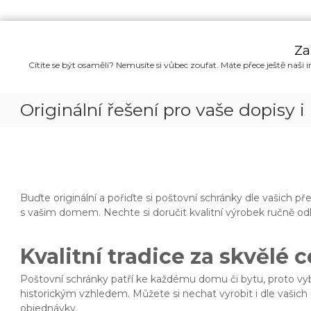
P
ř
Za
e
Cítíte se být osamělí? Nemusíte si vůbec zoufat. Máte přece ještě naši i
s
k
o
Originální řešení pro vaše dopisy i
č
i
t
n
a
o
Buďte originální a pořiďte si
poštovní schránky
dle vašich pře
b
s vašim domem. Nechte si doručit kvalitní výrobek ručně o
s
a
h
Kvalitní tradice za skvělé 
Poštovní schránky patří ke každému domu či bytu, proto vybír
historickým vzhledem. Můžete si nechat vyrobit i dle vašich 
objednávky.