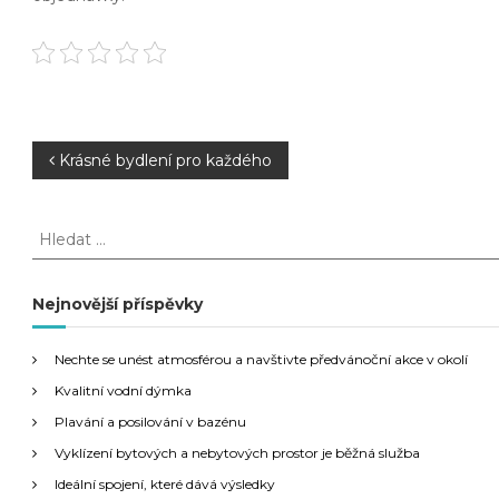
N
Krásné bydlení pro každého
a
H
l
v
e
d
Nejnovější příspěvky
i
a
t
g
Nechte se unést atmosférou a navštivte předvánoční akce v okolí
:
Kvalitní vodní dýmka
a
Plavání a posilování v bazénu
Vyklízení bytových a nebytových prostor je běžná služba
c
Ideální spojení, které dává výsledky