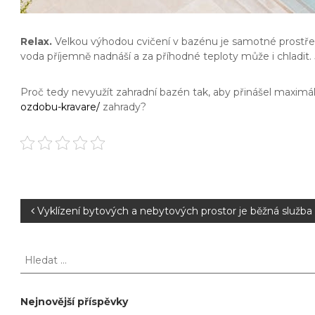
Relax.
Velkou výhodou cvičení v bazénu je samotné prostředí
voda příjemně nadnáší a za příhodné teploty může i chladi
Proč tedy nevyužít zahradní bazén tak, aby přinášel maximá
ozdobu-kravare/
zahrady?
N
Vyklízení bytových a nebytových prostor je běžná služba
a
H
l
v
e
d
Nejnovější příspěvky
i
a