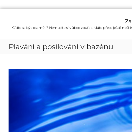
P
ř
Za
e
Cítíte se být osamělí? Nemusíte si vůbec zoufat. Máte přece ještě naši i
s
k
o
Plavání a posilování v bazénu
č
i
t
n
a
o
b
s
a
h