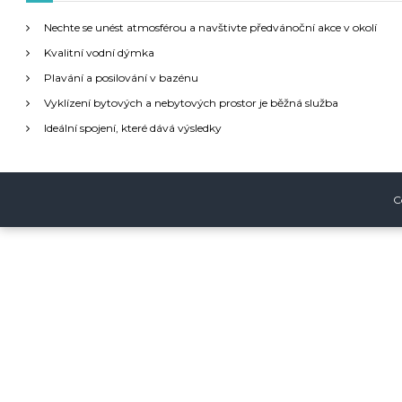
t
g
Nechte se unést atmosférou a navštivte předvánoční akce v okolí
:
Kvalitní vodní dýmka
a
Plavání a posilování v bazénu
Vyklízení bytových a nebytových prostor je běžná služba
c
Ideální spojení, které dává výsledky
e
p
C
r
o
p
ř
í