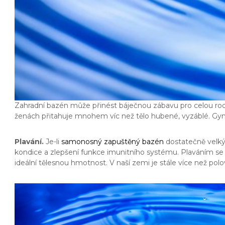
Zahradní bazén může přinést báječnou zábavu pro celou rod
ženách přitahuje mnohem víc než tělo hubené, vyzáblé. Gymn
Plavání.
Je-li
samonosný zapuštěný bazén
dostatečně velký a
kondice a zlepšení funkce imunitního systému. Plaváním se ta
ideální tělesnou hmotnost. V naší zemi je stále více než po