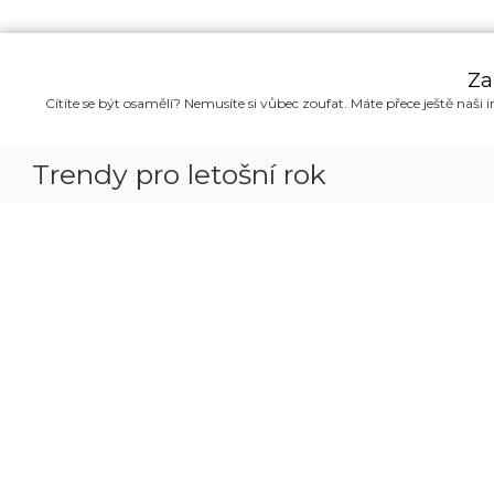
P
ř
Za
e
Cítíte se být osamělí? Nemusíte si vůbec zoufat. Máte přece ještě naši i
s
k
o
Trendy pro letošní rok
č
i
t
n
a
o
b
s
a
h