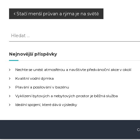
N
Stačí menší průvan a rýma je na světě
a
H
l
v
e
d
Nejnovější příspěvky
i
a
t
g
Nechte se unést atmosférou a navštivte předvánoční akce v okolí
:
Kvalitní vodní dýmka
a
Plavání a posilování v bazénu
Vyklízení bytových a nebytových prostor je běžná služba
c
Ideální spojení, které dává výsledky
e
p
C