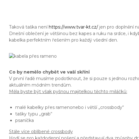
Taková taška není
https://www.tvar-kt.cz/
jen pro doplnění n
Dnešní oblečení je většinou bez kapes a ruku na srdce, i kdyb
kabelka perfektním řešením pro každý všední den.
Co by nemělo chybět ve vaší skříni
V první řadě musíme podotknout, že si pouze s jednou rozho
aktuálním módním trendům.
Měla byste být však pyšnou majitelkou těchto miláčků:
malé kabelky přes rameno
nebo i větší „crossbody“
tašky typu „grab“
psaníčka
Stále více oblíbené crossbody
Hodí se pro každodenní nošení a představují dva způsoby držen