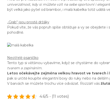
univerzálnost, kdy si můžete vzít na sebe sportovní i elegant
být velká jako pytel od brambor, i malá kabelka totiž udělá v
„Grab“ jsou prostě držáky
Pokud víte, že vás popruh spíše obtěžuje a vy se obejdete i
pohodlně.
Neotřelé psaníčko
Tento typ si většinou vybavíme, když se chystáme do vybran
tvarem a zapínáním.
Letos očekávejte zejména velkou hravost ve tvarech i 
pak si určitě koupíte elegantní boxy do ruky nebo na delším
V barvách se můžete trochu více odvázat. Rozzáří vás
žlutá
4.6/5 - (11 votes)