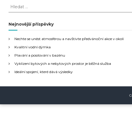
a
H
l
v
e
d
Nejnovější příspěvky
i
a
t
g
Nechte se unést atmosférou a navštivte předvánoční akce v okolí
:
Kvalitní vodní dýmka
a
Plavání a posilování v bazénu
Vyklízení bytových a nebytových prostor je běžná služba
c
Ideální spojení, které dává výsledky
e
p
C
r
o