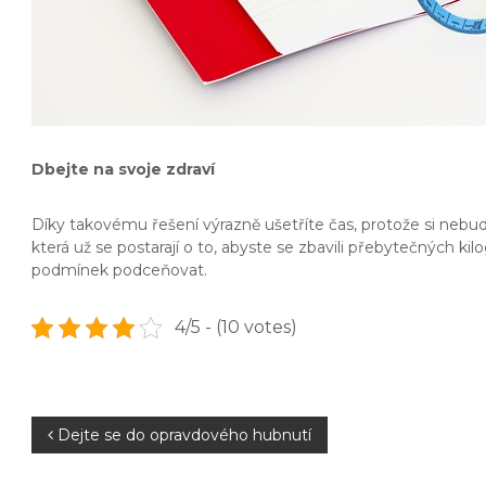
Dbejte na svoje zdraví
Díky takovému řešení výrazně ušetříte čas, protože si nebud
která už se postarají o to, abyste se zbavili přebytečných ki
podmínek podceňovat.
4/5 - (10 votes)
N
Dejte se do opravdového hubnutí