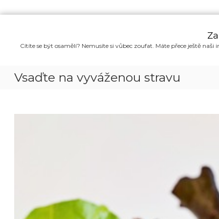
P
ř
Za
e
Cítíte se být osamělí? Nemusíte si vůbec zoufat. Máte přece ještě naši i
s
k
o
Vsaďte na vyváženou stravu
č
i
t
n
a
o
b
s
a
h