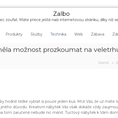
Zalbo
c zoufat. Máte přece ještě naši internetovou stránku, díky níž se
Produkty
Služby
Technika
Web
Zábava
Zdr
 měla možnost prozkoumat na veletrh
Domů
Z
y hodně těžké vybrat si pouze jeden kus. Mrzí Vás, že už máte Vá
to z jiného důvodu. Kreativní nábytek Vás však dokáže vždy zaujm
 se na tom zaručeně nebude nic měnit. Tuctový nábytek k Vám do