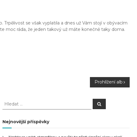
 Trpělivost se však vyplatila a dnes už Vám stojí v obývacím
Jste moc ráda, že jeden takový už máte konečně taky doma.
Prohlížení alb
H
H
l
l
e
e
d
a
d
Nejnovější příspěvky
t
a
t
Nechte se unést atmosférou a navštivte předvánoční akce v okolí