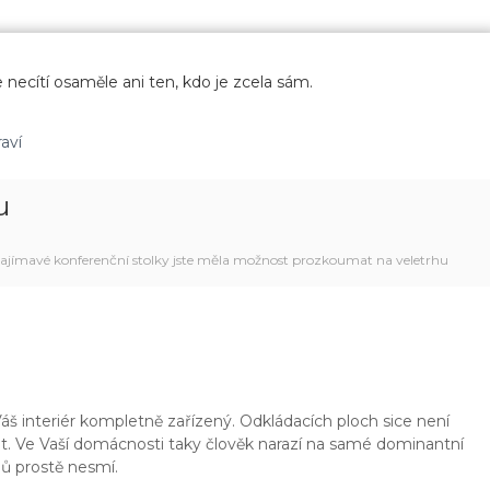
 necítí osaměle ani ten, kdo je zcela sám.
aví
u
ajímavé konferenční stolky jste měla možnost prozkoumat na veletrhu
š interiér kompletně zařízený. Odkládacích ploch sice není
out. Ve Vaší domácnosti taky člověk narazí na samé dominantní
mů prostě nesmí.