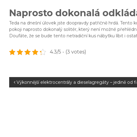
Naprosto dokonalá odklád
Teda na dnešní úlovek jste doopravdy patřičně hrdá. Tento k
pokoji naprosto dokonalý solitér, který není možné přehlédno
Doufáte, že se bude tento netradiční kus nábytku líbit i os
4.3/5 - (3 votes)
N
Výkonnější elektrocentrály a dieselagregáty – jedině od f
a
v
i