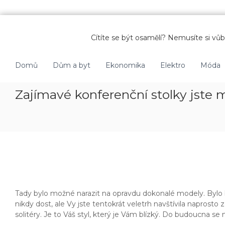
P
ř
Cítíte se být osamělí? Nemusíte si vůbe
e
s
k
Domů
Dům a byt
Ekonomika
Elektro
Móda
o
č
Zajímavé konferenční stolky jste
i
t
n
a
o
b
s
a
h
Tady bylo možné narazit na opravdu dokonalé modely. Bylo b
nikdy dost, ale Vy jste tentokrát veletrh navštívila napros
solitéry. Je to Váš styl, který je Vám blízký. Do budoucna