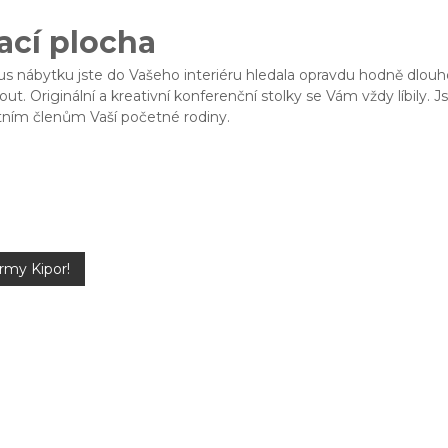
ací plocha
us nábytku jste do Vašeho interiéru hledala opravdu hodně dlouho.
ut. Originální a kreativní
konferenční stolky
se Vám vždy líbily. 
tatním členům Vaší početné rodiny.
irmy Kipor!