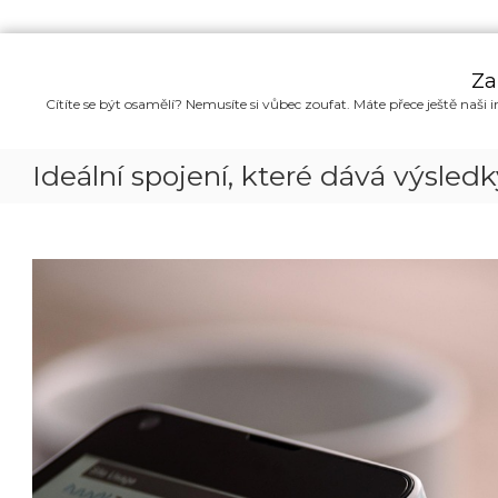
P
ř
Za
e
Cítíte se být osamělí? Nemusíte si vůbec zoufat. Máte přece ještě naši i
s
k
o
Ideální spojení, které dává výsledk
č
i
t
n
a
o
b
s
a
h