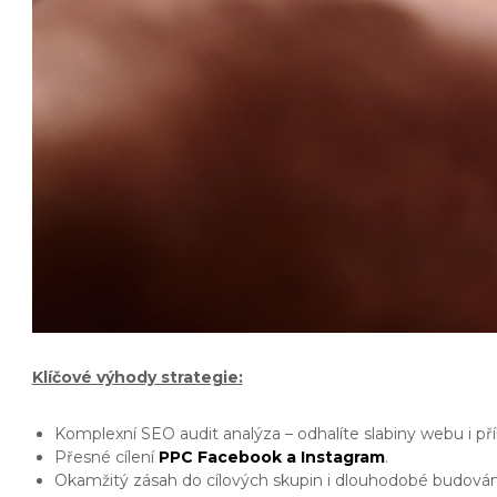
Klíčové výhody strategie:
Komplexní SEO audit analýza – odhalíte slabiny webu i příle
Přesné cílení
PPC Facebook a Instagram
.
Okamžitý zásah do cílových skupin i dlouhodobé budování 