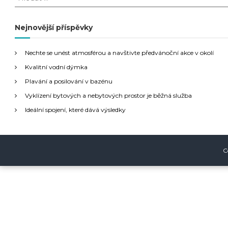
l
v
e
d
Nejnovější příspěvky
i
a
t
g
Nechte se unést atmosférou a navštivte předvánoční akce v okolí
:
Kvalitní vodní dýmka
a
Plavání a posilování v bazénu
Vyklízení bytových a nebytových prostor je běžná služba
c
Ideální spojení, které dává výsledky
e
p
C
r
o
p