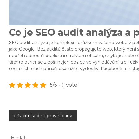
Co je SEO audit analýza a p
SEO audit analýza je komplexní průzkum vašeho webu z pohle
jako Google. Bez auditů často propagujete web, který není
nepřehlednou či duplicitní strukturu obsahu, chybějící nebo 
těchto bariér se zlepší nejen pozice ve vyhledávání, ale i
sociálních sítích přináší okamžité výsledky. Facebook a Instag
5/5 - (1 vote)
N
Kvalitní a designové brány
a
H