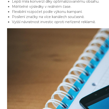
Lepší míra konverzí díky optimalizovanému obsahu.
Měřitelné výsledky v reálném čase.
Flexibilní rozpočet podle výkonu kampaní.
Posílení značky na více kanálech současně.
Vyšší návratnost investic oproti neřízené reklamě.