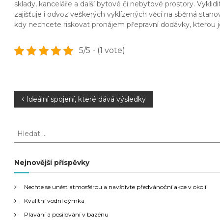
sklady, kanceláře a další bytové či nebytové prostory. Vyklidi
zajišťuje i odvoz veškerých vyklízených věcí na sběrná stanovi
kdy nechcete riskovat pronájem přepravní dodávky, kterou je 
5/5 - (1 vote)
N
Ideální spojení, které dává výsledky
a
H
l
v
e
d
Nejnovější příspěvky
i
a
t
g
Nechte se unést atmosférou a navštivte předvánoční akce v okolí
:
Kvalitní vodní dýmka
a
Plavání a posilování v bazénu