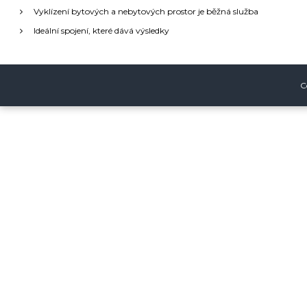
Vyklízení bytových a nebytových prostor je běžná služba
c
Ideální spojení, které dává výsledky
e
p
C
r
o
p
ř
í
s
p