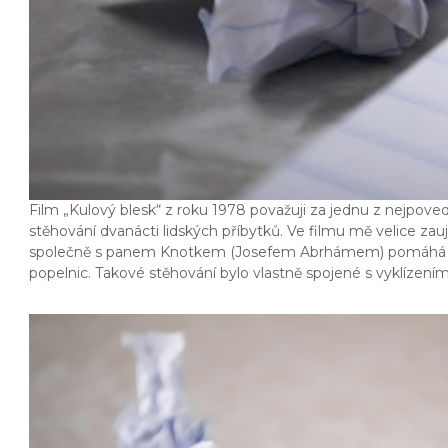
Film „Kulový blesk“ z roku 1978 považuji za jednu z nejpov
stěhování dvanácti lidských příbytků. Ve filmu mě velice zauj
společně s panem Knotkem (Josefem Abrhámem) pomáhá v bal
popelnic. Takové stěhování bylo vlastně spojené s vyklízením