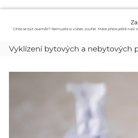
P
ř
Za
e
Cítíte se být osamělí? Nemusíte si vůbec zoufat. Máte přece ještě naši i
s
k
o
Vyklízení bytových a nebytových p
č
i
t
n
a
o
b
s
a
h