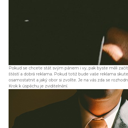
Pokud se chcete stát svým pánem i vy, pak byste měli začí
štěstí a dobrá reklama. Pokud totiž bude vaše reklama skut
osamostatnit a jaký obor si zvolíte. Je na vás zda se rozhod
Krok k úspěchu je zviditelnění.