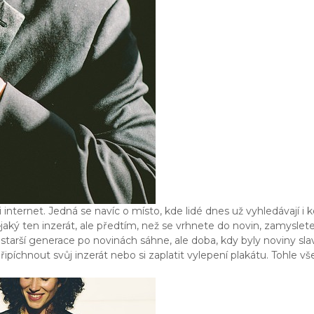
internet. Jedná se navíc o místo, kde lidé dnes už vyhledávají i 
ějaký ten inzerát, ale předtím, než se vrhnete do novin, zamyslet
 starší generace po novinách sáhne, ale doba, kdy byly noviny slav
íchnout svůj inzerát nebo si zaplatit vylepení plakátu. Tohle v