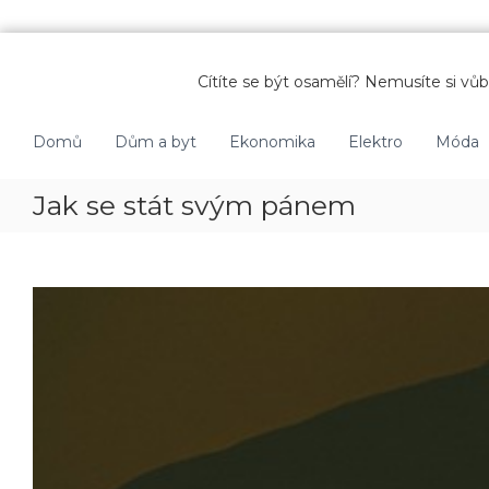
P
ř
Cítíte se být osamělí? Nemusíte si vůbe
e
s
k
Domů
Dům a byt
Ekonomika
Elektro
Móda
o
č
Jak se stát svým pánem
i
t
n
a
o
b
s
a
h