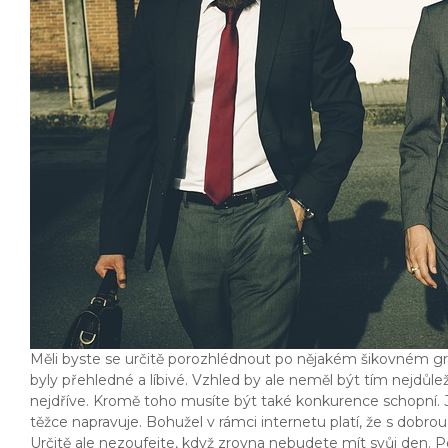
Měli byste se určitě porozhlédnout po nějakém šikovném grafik
byly přehledné a líbivé. Vzhled by ale neměl být tím nejdůlež
nejdříve. Kromě toho musíte být také konkurence schopní. Je 
těžce napravuje. Bohužel v rámci internetu platí, že s dobrou 
Určitě ale nezoufejte, když zrovna nebudete mít svůj den.