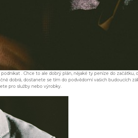
t podnikat
. Chce to ale dobrý plán, nějaké ty peníze do začátku, o
ečně dobrá, dostanete se tím do podvědomí vašich budoucích zák
nete pro služby nebo výrobky.