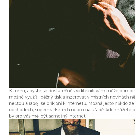
K tomu, abyste se dostatečně zviditelnili, vám může pomoci 
možné využít i běžný tisk a inzerovat v místních novinách n
nečtou a raději se přikloní k internetu. Možná ještě někdo ze
obchodech, supermarketech nebo i na úřadě, kde můžete přip
by pro vás měl být samotný internet.