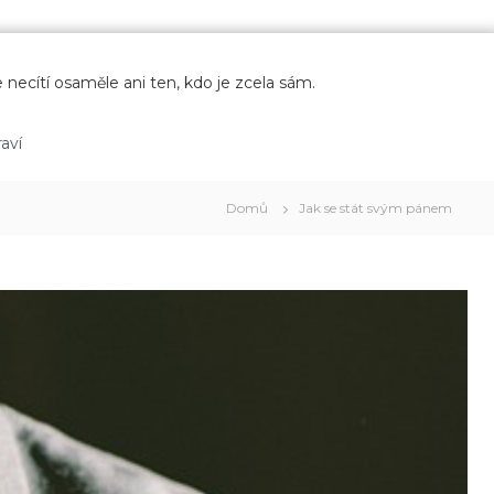
 necítí osaměle ani ten, kdo je zcela sám.
aví
Domů
Jak se stát svým pánem