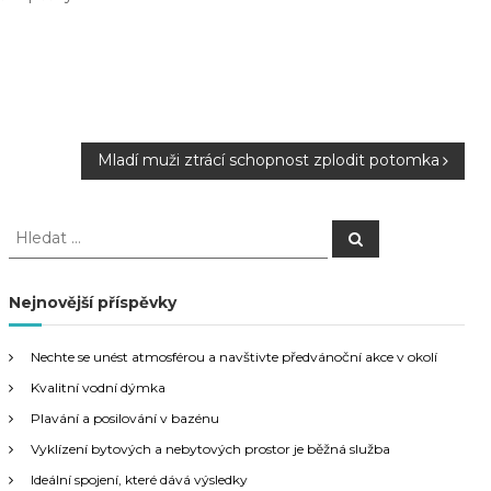
Mladí muži ztrácí schopnost zplodit potomka
H
H
l
l
e
e
d
a
d
Nejnovější příspěvky
t
a
t
Nechte se unést atmosférou a navštivte předvánoční akce v okolí
:
Kvalitní vodní dýmka
Plavání a posilování v bazénu
Vyklízení bytových a nebytových prostor je běžná služba
Ideální spojení, které dává výsledky