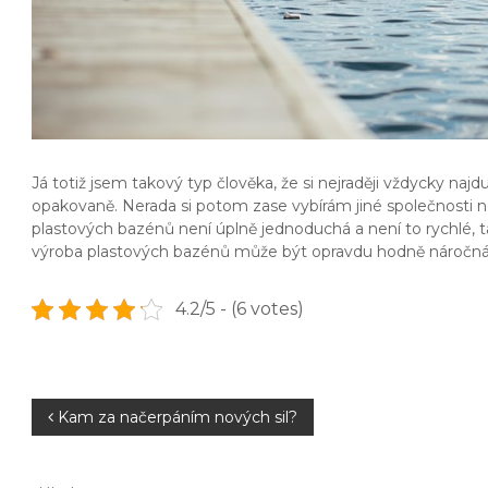
Já totiž jsem takový typ člověka, že si nejraději vždycky na
opakovaně. Nerada si potom zase vybírám jiné společnosti 
plastových bazénů není úplně jednoduchá a není to rychlé, 
výroba plastových bazénů může být opravdu hodně náročná 
4.2/5 - (6 votes)
N
Kam za načerpáním nových sil?
a
H