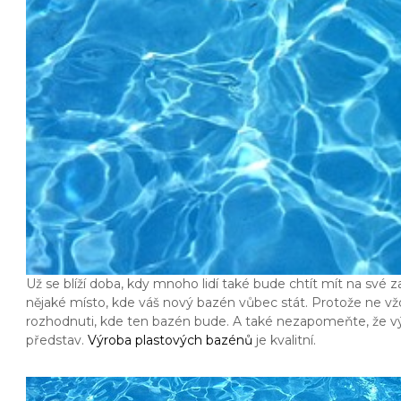
Už se blíží doba, kdy mnoho lidí také bude chtít mít na sv
nějaké místo, kde váš nový bazén vůbec stát. Protože ne vžd
rozhodnuti, kde ten bazén bude. A také nezapomeňte, že vý
představ.
Výroba plastových bazénů
je kvalitní.