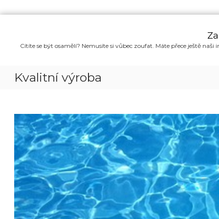
P
ř
Za
e
Cítíte se být osamělí? Nemusíte si vůbec zoufat. Máte přece ještě naši i
s
k
o
Kvalitní výroba
č
i
t
n
a
o
b
s
a
h