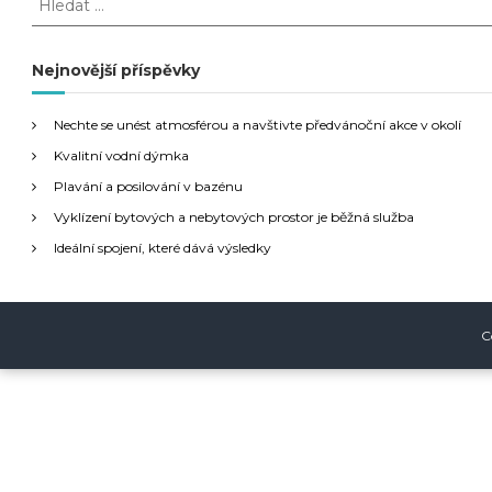
l
v
e
d
Nejnovější příspěvky
i
a
t
g
Nechte se unést atmosférou a navštivte předvánoční akce v okolí
:
Kvalitní vodní dýmka
a
Plavání a posilování v bazénu
Vyklízení bytových a nebytových prostor je běžná služba
c
Ideální spojení, které dává výsledky
e
p
C
r
o
p