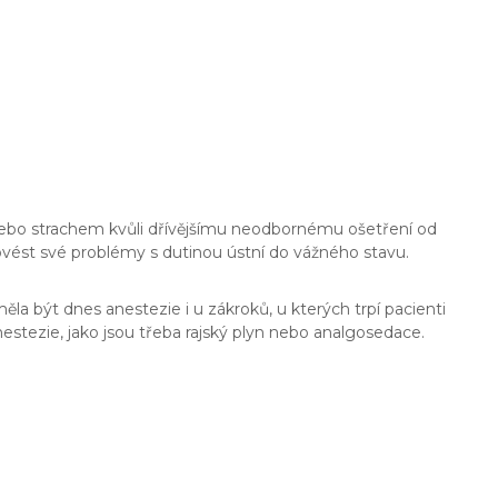
, nebo strachem kvůli dřívějšímu neodbornému ošetření od
ovést své problémy s dutinou ústní do vážného stavu.
la být dnes anestezie i u zákroků, u kterých trpí pacienti
nestezie, jako jsou třeba rajský plyn nebo analgosedace.