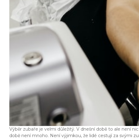
Výběr zubaře je velmi důležitý. V dnešní době to ale není nic
době není mnoho. Není výjimkou, že lidé cestují za svými zuba