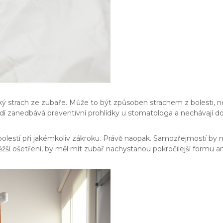
velký strach ze zubaře. Může to být způsoben strachem z bolesti
idí zanedbává preventivní prohlídky u stomatologa a nechávají d
bolestí při jakémkoliv zákroku. Právě naopak. Samozřejmostí by mě
 těžší ošetření, by měl mít zubař nachystanou pokročilejší formu a