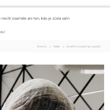
 necítí osaměle ani ten, kdo je zcela sám.
aví
Domů
Web
Kvalitní zubař se vyplatí