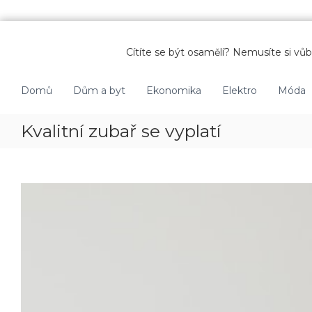
P
ř
Cítíte se být osamělí? Nemusíte si vůbe
e
s
k
Domů
Dům a byt
Ekonomika
Elektro
Móda
o
č
Kvalitní zubař se vyplatí
i
t
n
a
o
b
s
a
h