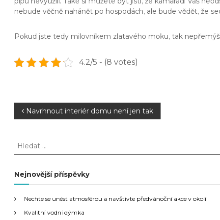
pípu nevyužili. Také si můžete být jistí, že kamarádi Vás n
nebude věčně nahánět po hospodách, ale bude vědět, že sedít
Pokud jste tedy milovníkem zlatavého moku, tak nepřemýšlejt
4.2/5 - (8 votes)
N
Navrhnout interiér domu není jen tak
a
H
l
v
e
d
Nejnovější příspěvky
i
a
t
g
Nechte se unést atmosférou a navštivte předvánoční akce v okolí
:
Kvalitní vodní dýmka