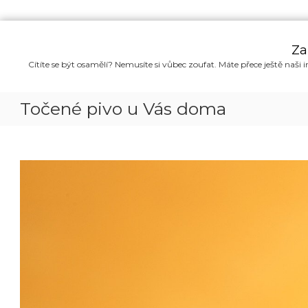
P
ř
Za
e
Cítíte se být osamělí? Nemusíte si vůbec zoufat. Máte přece ještě naši i
s
k
o
Točené pivo u Vás doma
č
i
t
n
a
o
b
s
a
h