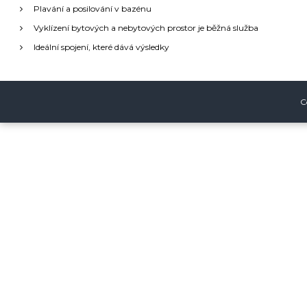
a
Plavání a posilování v bazénu
Vyklízení bytových a nebytových prostor je běžná služba
c
Ideální spojení, které dává výsledky
e
p
C
r
o
p
ř
í
s