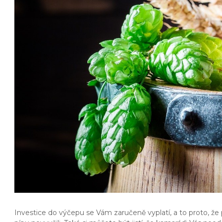
Investice do výčepu se Vám zaručeně vyplatí, a to proto, že