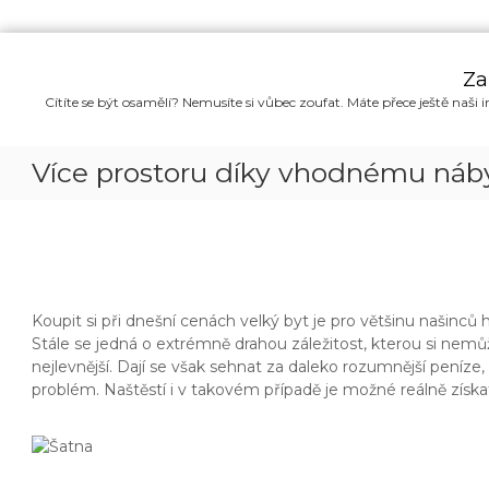
P
ř
Za
e
Cítíte se být osamělí? Nemusíte si vůbec zoufat. Máte přece ještě naši i
s
k
o
Více prostoru díky vhodnému náb
č
i
t
n
a
o
b
Koupit si při dnešní cenách velký byt je pro většinu našinců
s
Stále se jedná o extrémně drahou záležitost, kterou si nemů
a
nejlevnější. Dají se však sehnat za daleko rozumnější peníze
h
problém. Naštěstí i v takovém případě je možné reálně získat