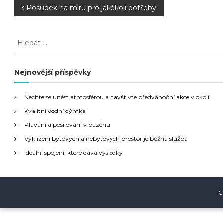
N
Posudek na míru pro jakékoli potřeby
a
H
l
v
e
d
Nejnovější příspěvky
i
a
t
g
Nechte se unést atmosférou a navštivte předvánoční akce v okolí
:
Kvalitní vodní dýmka
a
Plavání a posilování v bazénu
Vyklízení bytových a nebytových prostor je běžná služba
c
Ideální spojení, které dává výsledky
e
p
C
r