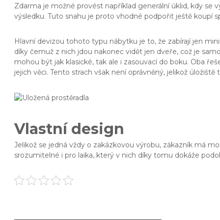
Zdarma je možné provést například generální úklid, kdy se
výsledku. Tuto snahu je proto vhodné podpořit ještě koupí s
Hlavní devizou tohoto typu nábytku je to, že zabírají jen min
díky čemuž z nich jdou nakonec vidět jen dveře, což je samozř
mohou být jak klasické, tak ale i zasouvací do boku. Oba řeše
jejich věci. Tento strach však není oprávněný, jelikož úložiš
Vlastní design
Jelikož se jedná vždy o zakázkovou výrobu, zákazník má možnos
srozumitelné i pro laika, který v nich díky tomu dokáže podo