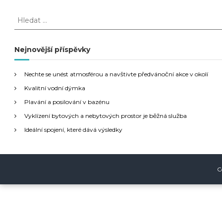
a
H
l
v
e
d
Nejnovější příspěvky
i
a
t
g
Nechte se unést atmosférou a navštivte předvánoční akce v okolí
:
Kvalitní vodní dýmka
a
Plavání a posilování v bazénu
Vyklízení bytových a nebytových prostor je běžná služba
c
Ideální spojení, které dává výsledky
e
p
C
r
o