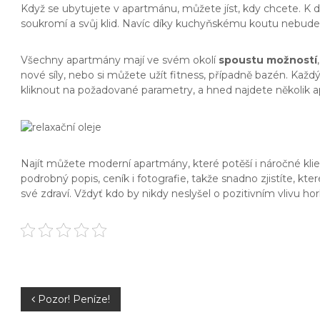
Když se ubytujete v apartmánu, můžete jíst, kdy chcete. K d
soukromí a svůj klid. Navíc díky kuchyňskému koutu nebudete 
Všechny apartmány mají ve svém okolí
spoustu možností
nové síly, nebo si můžete užít fitness, případně bazén. Každý
kliknout na požadované parametry, a hned najdete několik 
Najít můžete moderní apartmány, které potěší i náročné klie
podrobný popis, ceník i fotografie, takže snadno zjistíte, kte
své zdraví. Vždyť kdo by nikdy neslyšel o pozitivním vlivu h
N
Pozor! Peníze!