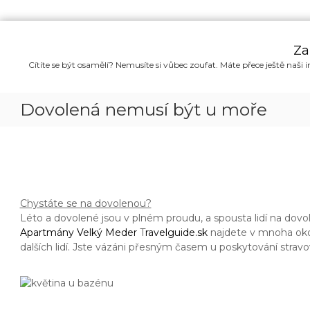
P
ř
Za
e
Cítíte se být osamělí? Nemusíte si vůbec zoufat. Máte přece ještě naši i
s
k
o
Dovolená nemusí být u moře
č
i
t
n
a
o
b
Chystáte se na dovolenou?
s
Léto a dovolené jsou v plném proudu, a spousta lidí na dovole
a
Apartmány Velký Meder
T
ravelguide.sk
najdete v mnoha okol
h
dalších lidí. Jste vázáni přesným časem u poskytování stravová