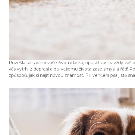
Rozešla se s vámi vaše životní láska, opustil vás navždy váš 
vás vytrhl z depresí a dal vašemu života zase smysl a řád! Poř
způsobů, jak si najít novou známost. Při venčení psa jistě s