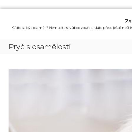
P
ř
Za
e
Cítíte se být osamělí? Nemusíte si vůbec zoufat. Máte přece ještě naši i
s
k
o
Pryč s osamělostí
č
i
t
n
a
o
b
s
a
h