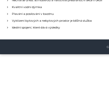
g
Nechte se unést atmosférou a navštivte předvánoční akce v okolí
:
Kvalitní vodní dýmka
a
Plavání a posilování v bazénu
Vyklízení bytových a nebytových prostor je běžná služba
c
Ideální spojení, které dává výsledky
e
p
C
r
o
p
ř
í