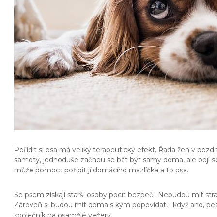
Pořídit si psa má veliký terapeutický efekt. Řada žen v p
samoty, jednoduše začnou se bát být samy doma, ale bojí se 
může pomoct pořídit jí domácího mazlíčka a to psa.
Se psem získají starší osoby pocit bezpečí. Nebudou mít stra
Zároveň si budou mít doma s kým popovídat, i když ano, pes
společník na osamělé večery.