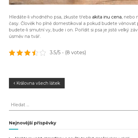
Hledáte-li vhodného psa, zkuste třeba
akita inu cena
, nebo 
časy. Člověk ho plně domestikoval a pokud budete věnovat p
budete-li smutní vy, bude i on.
Pořídit si psa je jistě velký z
úsměv na tvář.
3.5/5 - (8 votes)
N
Královna všech látek
a
H
l
v
e
d
Nejnovější příspěvky
i
a
t