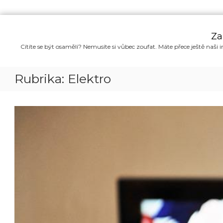
P
ř
Za
e
Cítíte se být osamělí? Nemusíte si vůbec zoufat. Máte přece ještě naši i
s
k
o
Rubrika:
Elektro
č
i
t
n
a
o
b
s
a
h