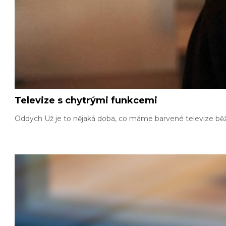
Televize s chytrými funkcemi
Oddych Už je to nějaká doba, co máme barvené televize běž