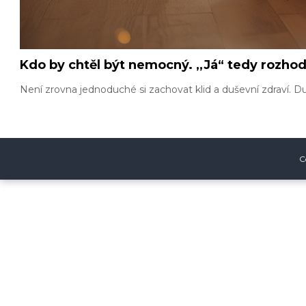
Kdo by chtěl být nemocný. ,,Já“ tedy rozho
Není zrovna jednoduché si zachovat klid a duševní zdraví. Du
C