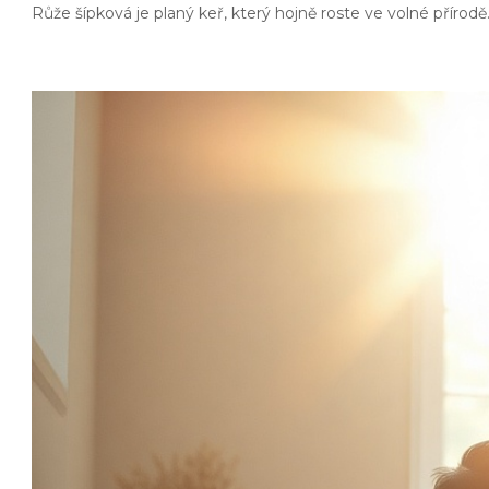
Růže šípková je planý keř, který hojně roste ve volné přírodě. 