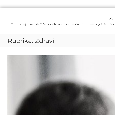
P
ř
Za
e
Cítíte se být osamělí? Nemusíte si vůbec zoufat. Máte přece ještě naši i
s
k
o
Rubrika:
Zdraví
č
i
t
n
a
o
b
s
a
h