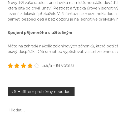
Nevydrží vaše ratolest ani chvilku na místě, neustále dovád
která dítě po chvíli unaví. Pestrost a fyzická úroveň jednotli
lezení, zdolávání překážek. Vaší fantazii se meze nekladou 
paměti bezpečí dětí a bez dozoru je na jednotlivé překážky 
Spojení příjemného s užitečným
Máte na zahradě několik zeleninových záhonků, které potřebuj
pravý dospělák. Děti si mohou vypěstovat vlastní zeleninu, 
3.9/5 - (8 votes)
N
S Haffitem problémy nebudou
a
H
l
v