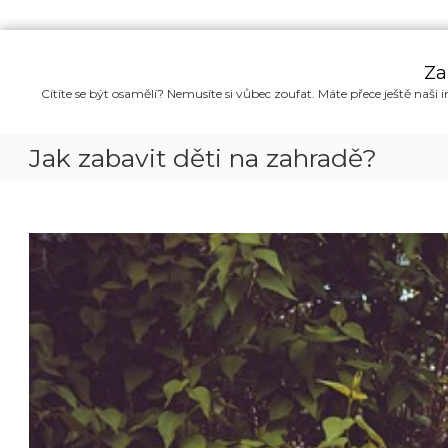
P
ř
Za
e
Cítíte se být osamělí? Nemusíte si vůbec zoufat. Máte přece ještě naši i
s
k
o
Jak zabavit děti na zahradě?
č
i
t
n
a
o
b
s
a
h