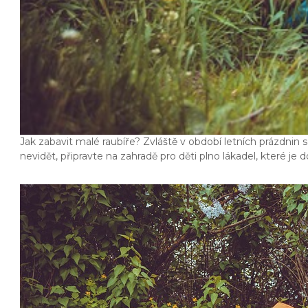
Jak zabavit malé raubíře? Zvláště v období letních prázdnin se
nevidět, připravte na zahradě pro děti plno lákadel, které je d