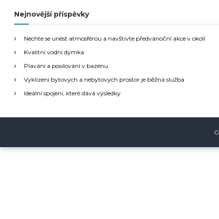
e
d
Nejnovější příspěvky
i
a
t
g
Nechte se unést atmosférou a navštivte předvánoční akce v okolí
:
Kvalitní vodní dýmka
a
Plavání a posilování v bazénu
Vyklízení bytových a nebytových prostor je běžná služba
c
Ideální spojení, které dává výsledky
e
p
C
r
o
p
ř