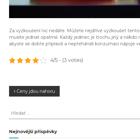
Za vyzkoušení nic nedáte. Můžete nejdříve vyzkoušet tento p
musíte jednat opatrně. Každý jedinec je trochu jiný a někdo r
abyste se dobře připravili a nepřeháněli konzumaci nápoje v
4/5 - (3 votes)
N
Ceny jdou nahoru
a
H
l
v
e
d
Nejnovější příspěvky
i
a