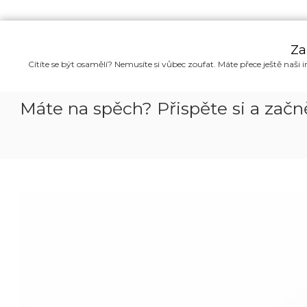
P
ř
Za
e
Cítíte se být osamělí? Nemusíte si vůbec zoufat. Máte přece ještě naši i
s
k
o
Máte na spěch? Přispěte si a za
č
i
t
n
a
o
b
s
a
h