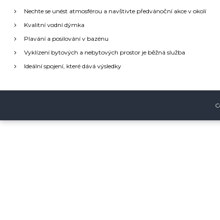
t
g
Nechte se unést atmosférou a navštivte předvánoční akce v okolí
:
Kvalitní vodní dýmka
a
Plavání a posilování v bazénu
Vyklízení bytových a nebytových prostor je běžná služba
c
Ideální spojení, které dává výsledky
e
p
C
r
o
p
ř
í