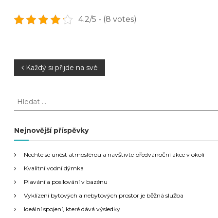
4.2/5 - (8 votes)
N
Každý si přijde na své
a
H
l
v
e
d
Nejnovější příspěvky
i
a
t
g
Nechte se unést atmosférou a navštivte předvánoční akce v okolí
:
Kvalitní vodní dýmka
a
Plavání a posilování v bazénu
Vyklízení bytových a nebytových prostor je běžná služba
c
Ideální spojení, které dává výsledky