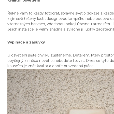
Kvalitní osvětlení
Řekne vám to každý fotograf, správně světlo dokáže z každého
zajímavě řešený lustr, designovou lampičku nebo bodové osvět
všemožných barvách, vdechnou pokoji úžasnou atmosféru. Ně
Jejich instalace je velmi snadná a zvládne ji i úplný začáteční
Vypínače a zásuvky
U osvětlení ještě chvilku zůstaneme. Detailem, který prosto
obyčejný za něco nového, nebudete litovat. Dnes se tyto do
kouscích je znát kvalita a dobře provedená práce.