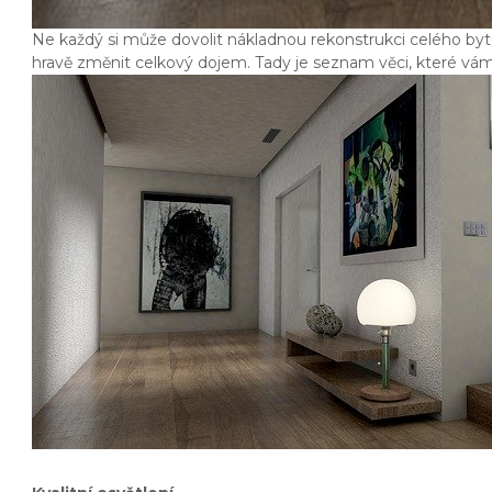
Ne každý si může dovolit nákladnou rekonstrukci celého bytu.
hravě změnit celkový dojem. Tady je seznam věci, které vá