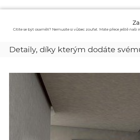
P
ř
Za
e
Cítíte se být osamělí? Nemusíte si vůbec zoufat. Máte přece ještě naši i
s
k
o
Detaily, díky kterým dodáte svém
č
i
t
n
a
o
b
s
a
h