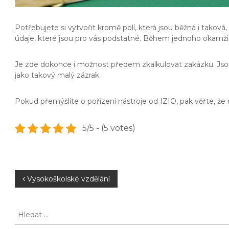
Potřebujete si vytvořit kromě polí, která jsou běžná i taková
údaje, které jsou pro vás podstatné. Během jednoho okamž
Je zde dokonce i možnost předem zkalkulovat zakázku. Jsou
jako takový malý zázrak.
Pokud přemýšlíte o pořízení nástroje od IZIO, pak věřte, 
5/5 - (5 votes)
N
Vysokoškolské vzdělání
a
H
l
v