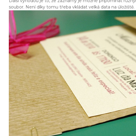
Další výhodou je to, že záznamy je možné připomínat různý
soubor. Není díky tomu třeba vkládat velká data na úložiště.