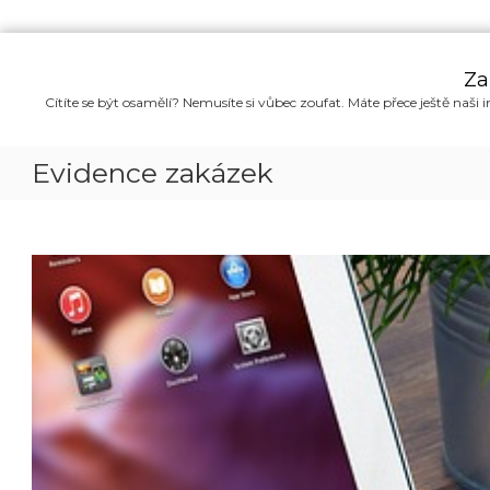
P
ř
Za
e
Cítíte se být osamělí? Nemusíte si vůbec zoufat. Máte přece ještě naši i
s
k
o
Evidence zakázek
č
i
t
n
a
o
b
s
a
h