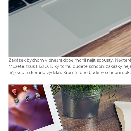
Zakázek bychom v dnešní době mohli najít spousty. Některé j
Můžete zkusit IZIO. Díky tomu budete schopni zakázky nejen 
nějakou tu korunu vydělali. Kromě toho budete schopni dokonc