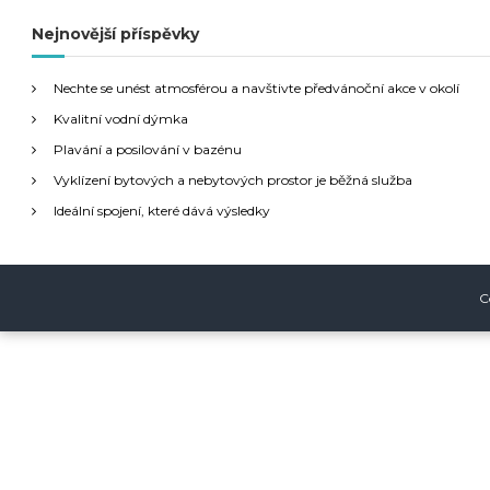
e
d
Nejnovější příspěvky
i
a
t
g
Nechte se unést atmosférou a navštivte předvánoční akce v okolí
:
Kvalitní vodní dýmka
a
Plavání a posilování v bazénu
Vyklízení bytových a nebytových prostor je běžná služba
c
Ideální spojení, které dává výsledky
e
p
C
r
o
p
ř