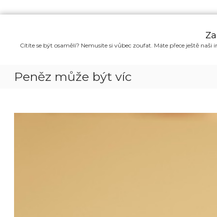
P
ř
Za
e
Cítíte se být osamělí? Nemusíte si vůbec zoufat. Máte přece ještě naši i
s
k
o
Peněz může být víc
č
i
t
n
a
o
b
s
a
h