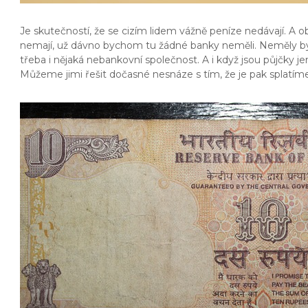
Je skutečností, že se cizím lidem vážně peníze nedávají. A o
nemají, už dávno bychom tu žádné banky neměli. Neměly by 
třeba i nějaká nebankovní společnost. A i když jsou půjčky
Můžeme jimi řešit dočasné nesnáze s tím, že je pak splatíme