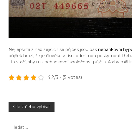
Nejlepšími z nabízejících se půjček jsou pak
nebankovní hyp
půjček hrozí, že je člověku v tísni odmítnou poskytnout tř
i to stačí, aby mu nebankovní společnost půjčila. A aby měl
4.2/5 - (5 votes)
N
Je z čeho vybírat
a
H
l