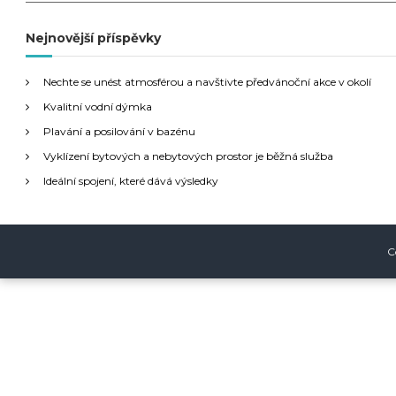
v
e
d
Nejnovější příspěvky
i
a
t
g
Nechte se unést atmosférou a navštivte předvánoční akce v okolí
:
Kvalitní vodní dýmka
a
Plavání a posilování v bazénu
Vyklízení bytových a nebytových prostor je běžná služba
c
Ideální spojení, které dává výsledky
e
p
C
r
o
p