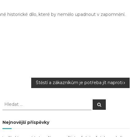
nné historické dílo, které by nemělo upadnout v zapomnění.
Štěstí a zákazníkům je potřeba jít naproti
H
H
l
l
e
e
d
a
d
Nejnovější příspěvky
t
a
t