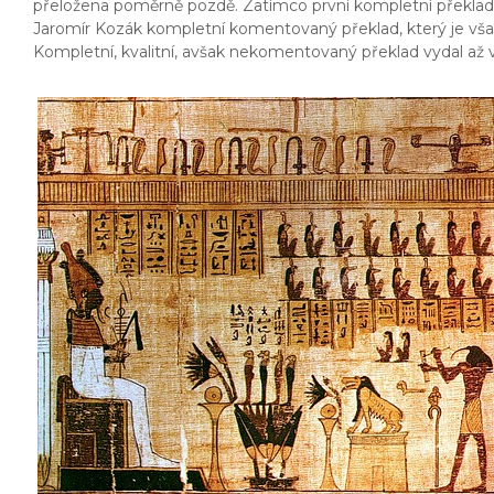
přeložena poměrně pozdě. Zatímco první kompletní překlad do
Jaromír Kozák kompletní komentovaný překlad, který je však
Kompletní, kvalitní, avšak nekomentovaný překlad vydal až