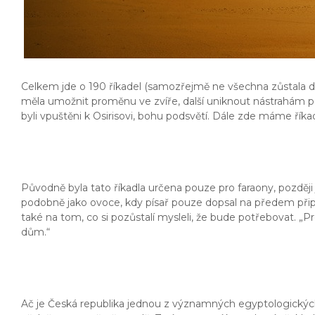
Celkem jde o 190 říkadel (samozřejmě ne všechna zůstala d
měla umožnit proměnu ve zvíře, další uniknout nástrahám pod
byli vpuštěni k Osirisovi, bohu podsvětí. Dále zde máme říka
Původně byla tato říkadla určena pouze pro faraony, později j
podobně jako ovoce, kdy písař pouze dopsal na předem připra
také na tom, co si pozůstalí mysleli, že bude potřebovat. 
dům.“
Ač je Česká republika jednou z významných egyptologických