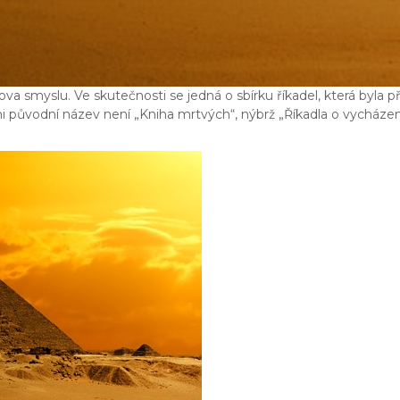
ova smyslu. Ve skutečnosti se jedná o sbírku říkadel, která byla
původní název není „Kniha mrtvých“, nýbrž „Říkadla o vycházení