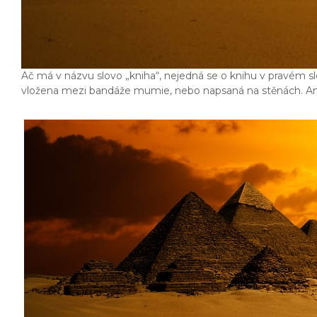
Ač má v názvu slovo „kniha“, nejedná se o knihu v pravém sl
vložena mezi bandáže mumie, nebo napsaná na stěnách. Ani 