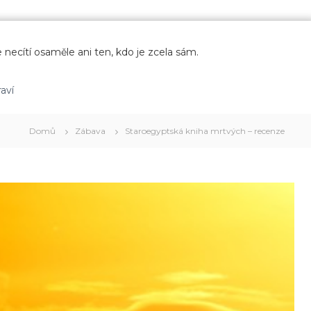
 necítí osaměle ani ten, kdo je zcela sám.
aví
Domů
Zábava
Staroegyptská kniha mrtvých – recenze