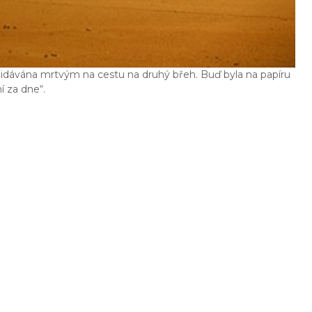
 přidávána mrtvým na cestu na druhý břeh. Buď byla na papíru
 za dne“.