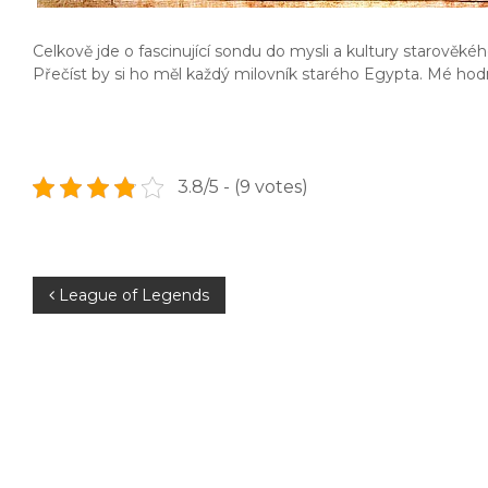
Celkově jde o fascinující sondu do mysli a kultury starově
Přečíst by si ho měl každý milovník starého Egypta. Mé hodn
3.8/5 - (9 votes)
N
League of Legends
a
v
i