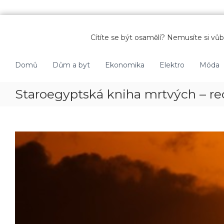
P
ř
Cítíte se být osamělí? Nemusíte si vůbe
e
s
k
Domů
Dům a byt
Ekonomika
Elektro
Móda
o
č
Staroegyptská kniha mrtvých – r
i
t
n
a
o
b
s
a
h