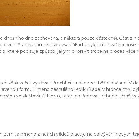
o dnešního dne zachována, a některá pouze částečně). Část z n
světí. Asi nejznámější jsou však říkadla, týkající se vážení du
dlo, které popisuje způsob, jakým připravit srdce na proces vážen
ich však začali využívat i šlechtici a nakonec i běžní občané. V d
venou formuli jméno zesnulého. Kolik říkadel v hrobce měl, bylo
„Proměna ve vlaštovku? Hmm, to on potřebovat nebude. Radši vezmu
 zemí, a mnoho z našich vědců pracuje na odkrývání nových taj