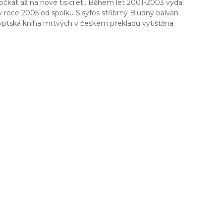
očkat až na nové tisíciletí. Během let 2001-2003 vydal
roce 2005 od spolku Sisyfos stříbrný Bludný balvan.
yptská kniha mrtvých v českém překladu vytištěna.