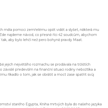
ich měla pomoci zemřelému opět vidět a slyšet, některá mu
še. Zde najdeme návod, co přesně říci 42 soudcům, abychom
í tak, aby bylo lehčí než pero bohyně pravdy Maat.
obě jejich největšího rozmachu se prodávala na tržištích
 závislé především na finanční situaci rodiny nebožtíka a
 říkadlo o tom, jak se obrátit a moct zase spatřit svůj
emství starého Egypta, Kniha mrtvých byla do našeho jazyka