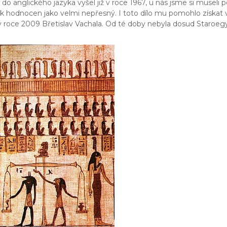
 anglického jazyka vyšel již v roce 1967, u nás jsme si museli p
 hodnocen jako velmi nepřesný. I toto dílo mu pomohlo získat v 
 v roce 2009 Břetislav Vachala. Od té doby nebyla dosud Staroeg