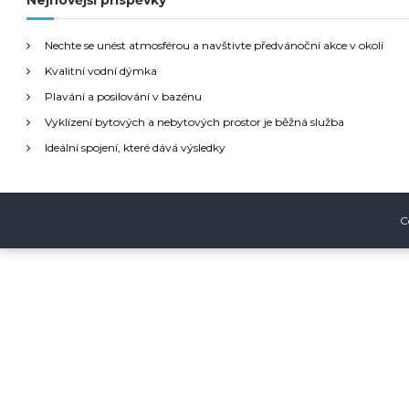
Nejnovější příspěvky
i
a
t
g
Nechte se unést atmosférou a navštivte předvánoční akce v okolí
:
Kvalitní vodní dýmka
a
Plavání a posilování v bazénu
Vyklízení bytových a nebytových prostor je běžná služba
c
Ideální spojení, které dává výsledky
e
p
C
r
o
p
ř