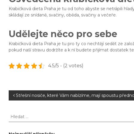
Krabičková dieta Praha je tu od toho abyste se netrápili hlady
skládají ze snídaně, svačiny, oběda, svačiny a večeře.
Udělejte něco pro sebe
Krabičková dieta Praha
je tu pro ty co nechtějí sedět ze za
pokud naší stravu dodržíte a k ní budete přijímat dostatek t
4.5/5 - (2 votes)
N
Střešní nosiče, které Vám nabízíme, mají spoustu předno
a
H
l
v
e
d