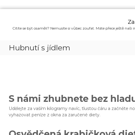
P
ř
Za
e
Cítíte se být osamělí? Nemusíte si vůbec zoufat. Máte přece ještě naši i
s
k
o
Hubnutí s jídlem
č
i
t
n
a
o
b
s
S námi zhubnete bez hlad
a
h
Udělejte za vaším kilogramy navíc, tlustou čáru a začněte no
vyhazovat peníze z okna za zaručené diety.
Osvědčená krabičková die