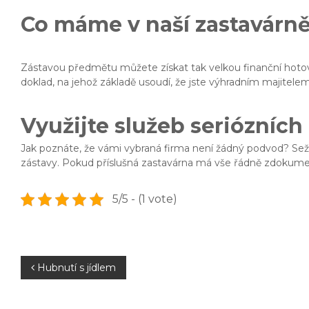
Co máme v naší zastavárn
Zástavou předmětu můžete získat tak velkou finanční hotov
doklad, na jehož základě usoudí, že jste výhradním majitele
Využijte služeb seriózních
Jak poznáte, že vámi vybraná firma není žádný podvod? Sež
zástavy. Pokud příslušná
zastavárna
má vše řádně zdokument
5/5 - (1 vote)
N
Hubnutí s jídlem
a