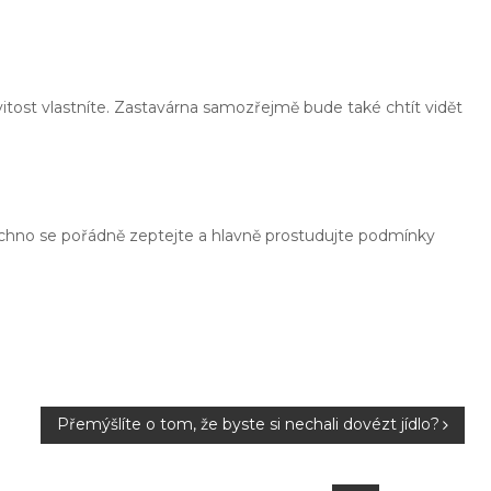
tost vlastníte. Zastavárna samozřejmě bude také chtít vidět
echno se pořádně zeptejte a hlavně prostudujte podmínky
Přemýšlíte o tom, že byste si nechali dovézt jídlo?