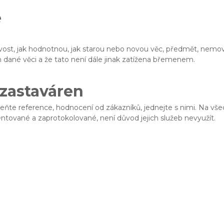
ě
ost, jak hodnotnou, jak starou nebo novou věc, předmět, nemovi
m dané věci a že tato není dále jinak zatížena břemenem.
 zastaváren
eňte reference, hodnocení od zákazníků, jednejte s nimi. Na vš
ované a zaprotokolované, není důvod jejich služeb nevyužít.