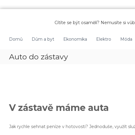
P
ř
Cítíte se být osamělí? Nemusíte si vůbe
e
s
k
Domů
Dům a byt
Ekonomika
Elektro
Móda
o
č
Auto do zástavy
i
t
n
a
o
b
s
a
V zástavě máme auta
h
Jak rychle sehnat peníze v hotovosti? Jednoduše, využít služ