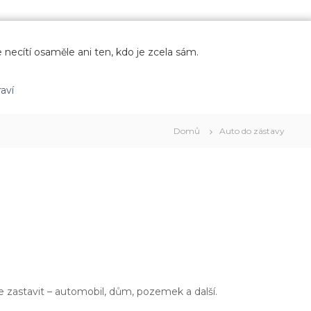
 necítí osaměle ani ten, kdo je zcela sám.
aví
Domů
Auto do zástavy
ze zastavit – automobil, dům, pozemek a další.