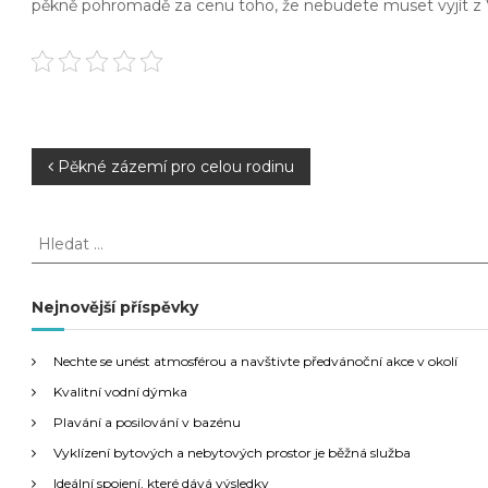
pěkně pohromadě za cenu toho, že nebudete muset vyjít z Vaše
N
Pěkné zázemí pro celou rodinu
a
H
l
v
e
d
Nejnovější příspěvky
i
a
t
g
Nechte se unést atmosférou a navštivte předvánoční akce v okolí
:
Kvalitní vodní dýmka
a
Plavání a posilování v bazénu
Vyklízení bytových a nebytových prostor je běžná služba
c
Ideální spojení, které dává výsledky