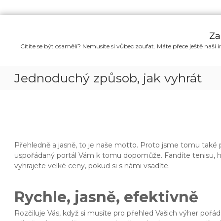
P
ř
Za
e
Cítíte se být osamělí? Nemusíte si vůbec zoufat. Máte přece ještě naši i
s
k
o
Jednoduchý způsob, jak vyhrát
č
i
t
n
a
o
b
Přehledně a jasně, to je naše motto. Proto jsme tomu také p
s
uspořádaný portál Vám k tomu dopomůže. Fandíte tenisu, hok
a
vyhrajete velké ceny, pokud si s námi vsadíte.
h
Rychle, jasně, efektivně
Rozčiluje Vás, když si musíte pro přehled Vašich výher poř