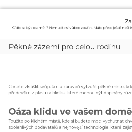
P
ř
Za
e
Cítíte se být osamělí? Nemusíte si vůbec zoufat. Máte přece ještě naši i
s
k
o
Pěkné zázemí pro celou rodinu
č
i
t
n
a
o
b
Chcete zkrášlit svůj dům a zároveň vytvořit pěkné místo, k
s
především z plastu a hliníku, které mohou být doplněny různý
a
h
Oáza klidu ve vašem domě
Toužíte po klidném místě, kde si budete moci vychutnat chv
spolehlivých dodavatelů a nejnovější technologie, které zaji