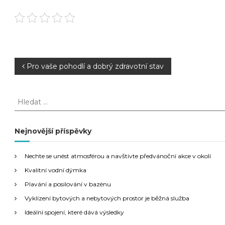
N
Pro vaše pohodlí a dobrý zdravotní stav
a
H
l
v
e
d
Nejnovější příspěvky
i
a
t
g
Nechte se unést atmosférou a navštivte předvánoční akce v okolí
:
Kvalitní vodní dýmka
a
Plavání a posilování v bazénu
Vyklízení bytových a nebytových prostor je běžná služba
c
Ideální spojení, které dává výsledky