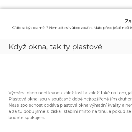
P
ř
Za
e
Cítíte se být osamělí? Nemusíte si vůbec zoufat. Máte přece ještě naši i
s
k
o
Když okna, tak ty plastové
č
i
t
n
a
o
b
s
Výměna oken není levnou záležitostí a záleží také na tom, ja
a
Plastová okna jsou v současné době nejrozšířenějším druhem, 
h
Naše společnost dodává
plastová okna
výhradní kvality a ně
a za tu dobu jsme si získali stabilní místo na trhu, a pokud s
budete spokojeni.