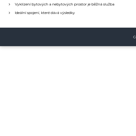
Vyklízení bytových a nebytových prostor je běžná služba
c
Ideální spojení, které dává výsledky
e
p
C
r
o
p
ř
í
s
p