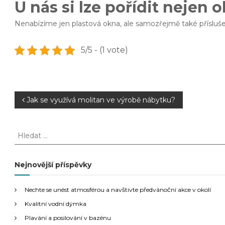
U nás si lze pořídit nejen 
Nenabízíme jen plastová okna, ale samozřejmě také příslušen
5/5 - (1 vote)
N
Jak se využívá molitan ve výrobě nábytku?
a
H
l
v
e
d
Nejnovější příspěvky
i
a
t
g
Nechte se unést atmosférou a navštivte předvánoční akce v okolí
:
Kvalitní vodní dýmka
a
Plavání a posilování v bazénu