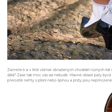
Začnete-li si v létě všímat obnažených chodidel různých lid
dělá? Zase tak moc vás asi nebude. Hlavně oblast paty bývá 
přerostlé nehty s plísní nebo špínou a prsty jsou nepřiroze