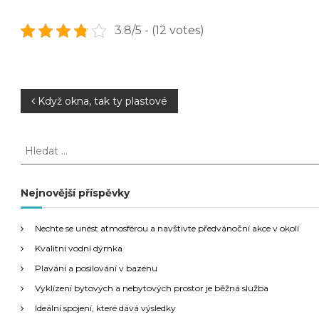
3.8/5 - (12 votes)
N
Když okna, tak ty plastové
a
H
l
v
e
d
Nejnovější příspěvky
i
a
t
g
Nechte se unést atmosférou a navštivte předvánoční akce v okolí
:
Kvalitní vodní dýmka
a
Plavání a posilování v bazénu
Vyklízení bytových a nebytových prostor je běžná služba
c
Ideální spojení, které dává výsledky