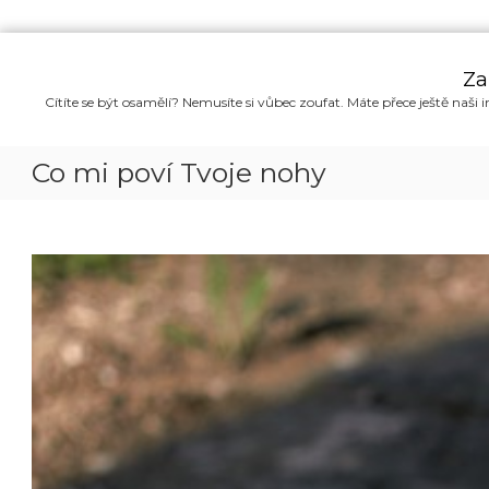
P
ř
Za
e
Cítíte se být osamělí? Nemusíte si vůbec zoufat. Máte přece ještě naši i
s
k
o
Co mi poví Tvoje nohy
č
i
t
n
a
o
b
s
a
h