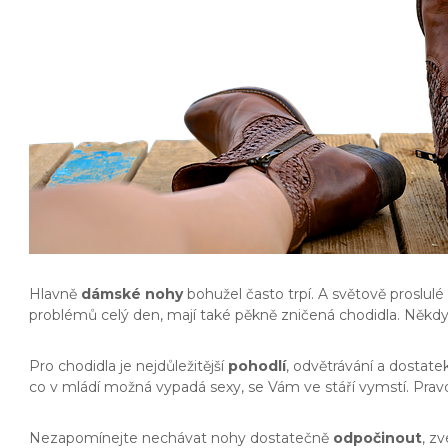
Hlavně
dámské nohy
bohužel často trpí. A světově proslulé
problémů celý den, mají také pěkně zničená chodidla. Někdy
Pro chodidla je nejdůležitější
pohodlí
, odvětrávání a dostate
co v mládí možná vypadá sexy, se Vám ve stáří vymstí. Pra
Nezapomínejte nechávat nohy dostatečně
odpočinout
, z