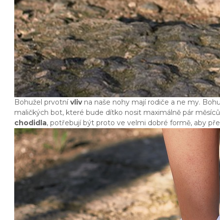
Bohužel prvotní
vliv
na naše nohy mají rodiče a ne my. Bohuž
maličkých bot, které bude dítko nosit maximálně pár měsíců. 
chodidla
, potřebují být proto ve velmi dobré formě, aby před