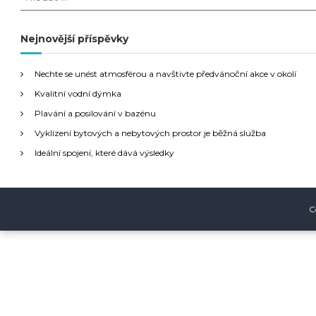
l
v
e
d
Nejnovější příspěvky
i
a
t
g
Nechte se unést atmosférou a navštivte předvánoční akce v okolí
:
Kvalitní vodní dýmka
a
Plavání a posilování v bazénu
Vyklízení bytových a nebytových prostor je běžná služba
c
Ideální spojení, které dává výsledky
e
p
C
r
o
p