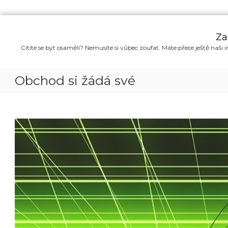
P
ř
Za
e
Cítíte se být osamělí? Nemusíte si vůbec zoufat. Máte přece ještě naši i
s
k
o
Obchod si žádá své
č
i
t
n
a
o
b
s
a
h