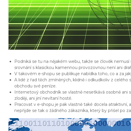
Podniká se tu na nějakém webu, takže se člověk nemusí st
srovnání s klasickou kamennou provozovnou není ani dra
V takovém e-shopu se publikuje nabídka toho, co a za jak
A lidé z řad těch zmíněných, klidně i odkudkoliv z celéh
obchodu své peníze.
Internetový obchodník se vlastně nesetkává osobně ani 
zloději, ani jiní nevítaní hosté.
Pracovat v e-shopu je pak vlastně také docela atraktivní, 
nepřijde se tak o žádného zákazníka, který by přišel po za