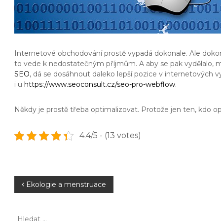
Internetové obchodování prostě vypadá dokonale. Ale dokonalé
to vede k nedostatečným příjmům. A aby se pak vydělalo, mus
SEO
, dá se dosáhnout daleko lepší pozice v internetových 
i u
https://www.seoconsult.cz/seo-pro-webflow
.
Někdy je prostě třeba optimalizovat. Protože jen ten, kdo op
4.4/5 - (13 votes)
N
Ekologie a menstruace
a
H