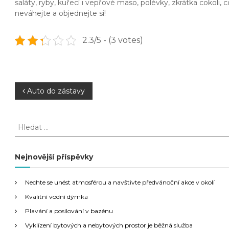
saláty, ryby, kuřecí i vepřové maso, polévky, zkrátka cokol
neváhejte a objednejte si!
2.3/5 - (3 votes)
N
Auto do zástavy
a
H
l
v
e
d
Nejnovější příspěvky
i
a
t
g
Nechte se unést atmosférou a navštivte předvánoční akce v okolí
:
Kvalitní vodní dýmka
a
Plavání a posilování v bazénu
Vyklízení bytových a nebytových prostor je běžná služba