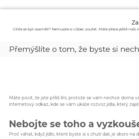
P
ř
Za
e
Cítíte se být osamělí? Nemusíte si vůbec zoufat. Máte přece ještě naši i
s
k
o
Přemýšlíte o tom, že byste si necha
č
i
t
n
a
o
b
s
Máte pocit, že jste příliš líní, protože se vám nechce doma v
a
internetový odkaz, kde se vám ukáže
rozvoz jídla
, který zaji
h
Nebojte se toho a vyzkouše
Proč váhat, když jídlo, které byste si s chutí dali, je skoro na d