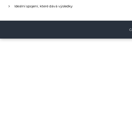
c
Ideální spojení, které dává výsledky
e
p
C
r
o
p
ř
í
s
p