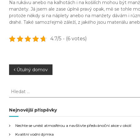
Na rukávu anebo na kalhotách i na košilích mohou být manž
manžety. Já jsem ale zase úplně pravý opak, mě se tohle moc
protože někdy si na náplety anebo na manžety dávám i různé
drahé. Také samozřejmě záleží, z jakého jsou materiálu ane
4.7/5 - (6 votes)
N
Útulný domov
a
H
l
v
e
d
Nejnovější příspěvky
i
a
t
g
Nechte se unést atmosférou a navštivte předvánoční akce v okolí
:
Kvalitní vodní dýmka