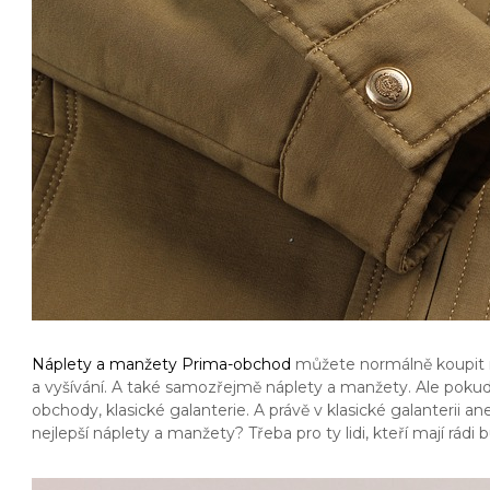
Náplety a manžety Prima-obchod
můžete normálně koupit na
a vyšívání. A také samozřejmě náplety a manžety. Ale pokud s
obchody, klasické galanterie. A právě v klasické galanterii 
nejlepší náplety a manžety? Třeba pro ty lidi, kteří mají rád