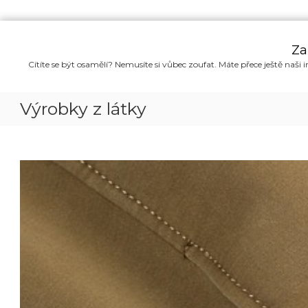
P
ř
Za
e
Cítíte se být osamělí? Nemusíte si vůbec zoufat. Máte přece ještě naši i
s
k
o
Výrobky z látky
č
i
t
n
a
o
b
s
a
h