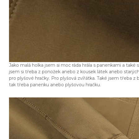
Jako malá holka jsem si moc ráda hrála s panenkami a také s
jsem si třeba z ponožek anebo z kousek látek anebo starých
pro plyšové hračky. Pro plyšová zvířátka. Také jsem třeba z 
tak třeba panenku anebo plyšovou hračku.