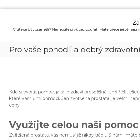
P
ř
Za
e
Cítíte se být osamělí? Nemusíte si vůbec zoufat. Máte přece ještě naši i
s
k
o
Pro vaše pohodlí a dobrý zdravotní
č
i
t
n
a
o
b
Kde si vybrat pomoc, jaká je zdraví prospěšná, umí řešit vše
s
které vám umí pomoci. Jen
zvětšená prostata
, je velmi ne
a
ceny.
h
Využijte celou naši pomoc
Zvětšená prostata, vás nemusí již nikdy trápit. S námi, máte