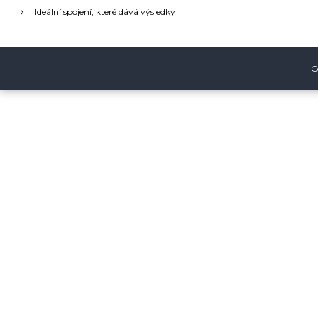
c
Ideální spojení, které dává výsledky
e
p
C
r
o
p
ř
í
s
p