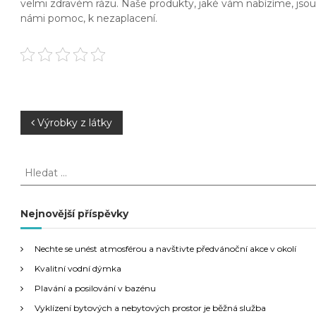
velmi zdravém rázu. Naše produkty, jaké vám nabízíme, jsou z
námi pomoc, k nezaplacení.
N
Výrobky z látky
a
H
l
v
e
d
Nejnovější příspěvky
i
a
t
g
Nechte se unést atmosférou a navštivte předvánoční akce v okolí
:
Kvalitní vodní dýmka
a
Plavání a posilování v bazénu
Vyklízení bytových a nebytových prostor je běžná služba