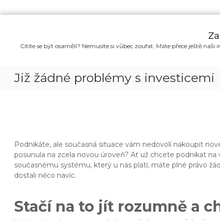
P
ř
Za
e
Cítíte se být osamělí? Nemusíte si vůbec zoufat. Máte přece ještě naši i
s
k
o
Již žádné problémy s investicemi
č
i
t
n
a
o
b
Podnikáte, ale současná situace vám nedovolí nakoupit nové 
s
posunula na zcela novou úroveň? Ať už chcete podnikat na vys
a
současnému systému, který u nás platí, máte plné právo žád
h
dostali něco navíc.
Stačí na to jít rozumně a c