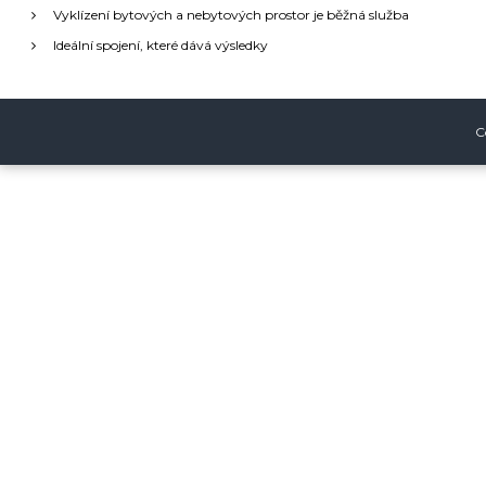
Vyklízení bytových a nebytových prostor je běžná služba
c
Ideální spojení, které dává výsledky
e
p
C
r
o
p
ř
í
s
p