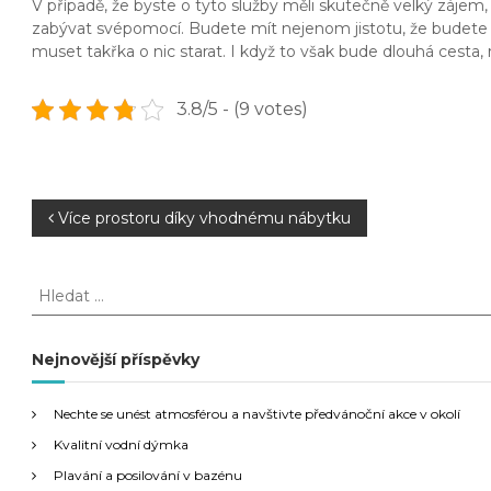
V případě, že byste o tyto služby měli skutečně velký zájem
zabývat svépomocí. Budete mít nejenom jistotu, že budete p
muset takřka o nic starat. I když to však bude dlouhá cesta, 
3.8/5 - (9 votes)
N
Více prostoru díky vhodnému nábytku
a
H
l
v
e
d
Nejnovější příspěvky
i
a
t
g
Nechte se unést atmosférou a navštivte předvánoční akce v okolí
:
Kvalitní vodní dýmka
a
Plavání a posilování v bazénu