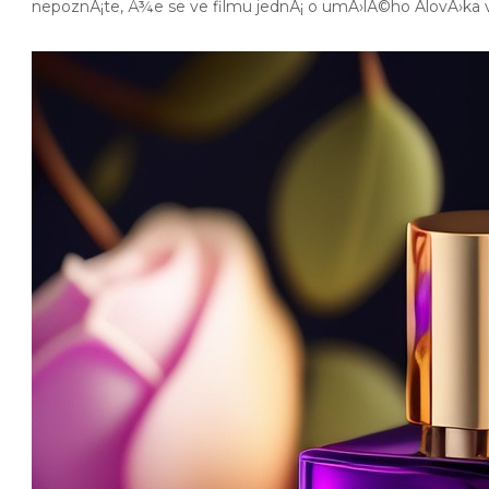
nepoznÃ¡te, Å¾e se ve filmu jednÃ¡ o umÄ›lÃ©ho ÄlovÄ›ka