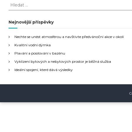
H
l
v
e
d
Nejnovější příspěvky
i
a
t
g
Nechte se unést atmosférou a navštivte předvánoční akce v okolí
:
Kvalitní vodní dýmka
a
Plavání a posilování v bazénu
Vyklízení bytových a nebytových prostor je běžná služba
c
Ideální spojení, které dává výsledky
e
p
C
r
o
p