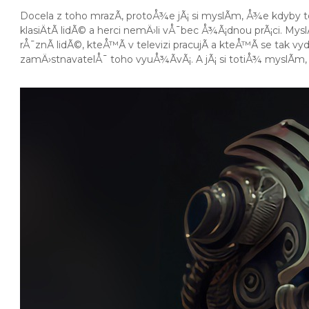
Docela z toho mrazÃ­, protoÅ¾e jÃ¡ si myslÃ­m, Å¾e kdyby to
klasiÄtÃ­ lidÃ© a herci nemÄ›li vÅ¯bec Å¾Ã¡dnou prÃ¡ci. Mys
rÅ¯znÃ­ lidÃ©, kteÅ™Ã­ v televizi pracujÃ­ a kteÅ™Ã­ se tak
zamÄ›stnavatelÅ¯ toho vyuÅ¾Ã­vÃ¡. A jÃ¡ si totiÅ¾ myslÃ­