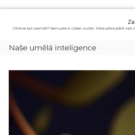
P
ř
Za
e
Cítíte se být osamělí? Nemusíte si vůbec zoufat. Máte přece ještě naši i
s
k
o
Naše umělá inteligence
č
i
t
n
a
o
b
s
a
h