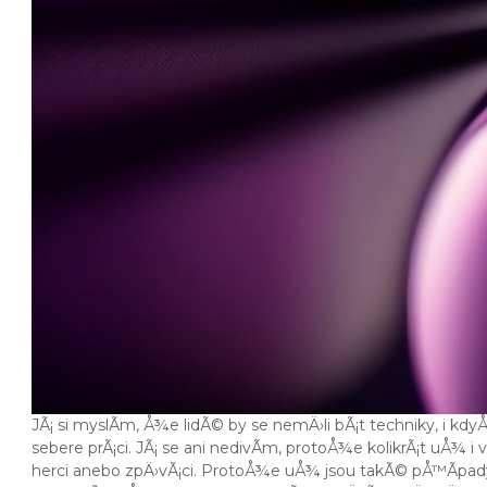
JÃ¡ si myslÃ­m, Å¾e lidÃ© by se nemÄ›li bÃ¡t techniky, i kd
sebere prÃ¡ci. JÃ¡ se ani nedivÃ­m, protoÅ¾e kolikrÃ¡t uÅ¾
herci anebo zpÄ›vÃ¡ci. ProtoÅ¾e uÅ¾ jsou takÃ© pÅ™Ã­pady,