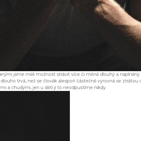
kterými jsme měli možnost strávit více či méně dlouhý a naplněný 
a dlouho trvá, než se člověk alespoň částečně vyrovná se ztrátou 
ými a chudými, jen u dětí jí to neodpustíme nikdy.