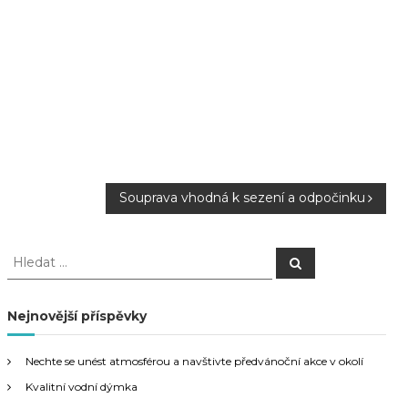
Souprava vhodná k sezení a odpočinku
H
H
l
l
e
e
d
a
d
Nejnovější příspěvky
t
a
t
Nechte se unést atmosférou a navštivte předvánoční akce v okolí
:
Kvalitní vodní dýmka