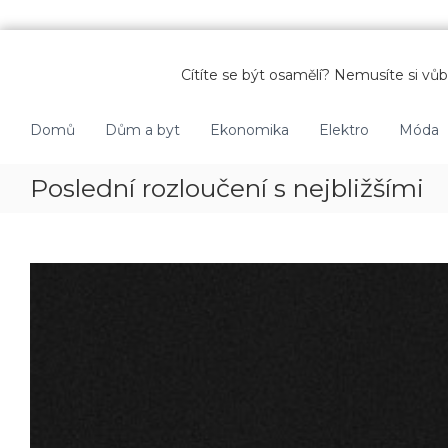
P
ř
Cítíte se být osamělí? Nemusíte si vůbe
e
s
k
Domů
Dům a byt
Ekonomika
Elektro
Móda
o
č
Poslední rozloučení s nejbližšími
i
t
n
a
o
b
s
a
h