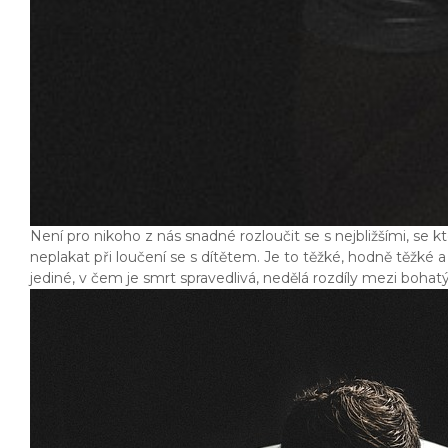
Není pro nikoho z nás snadné rozloučit se s nejbližšími, se 
neplakat při loučení se s dítětem. Je to těžké, hodně těžké 
jediné, v čem je smrt spravedlivá, nedělá rozdíly mezi bohat