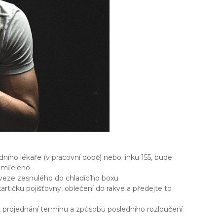
dního lékaře (v pracovní době) nebo linku 155, bude
zemřelého
dveze zesnulého do chladícího boxu
artičku pojišťovny, oblečení do rakve a předejte to
 k projednání termínu a způsobu posledního rozloučení