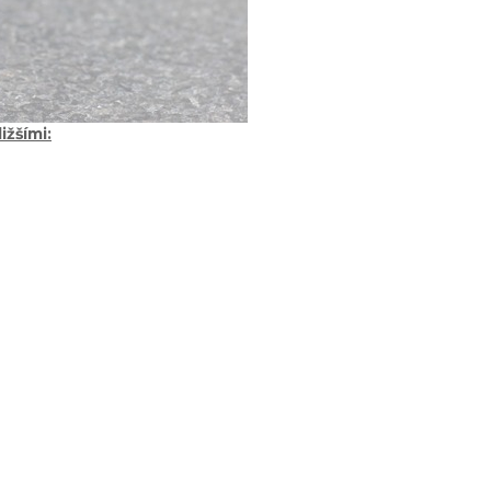
ižšími: