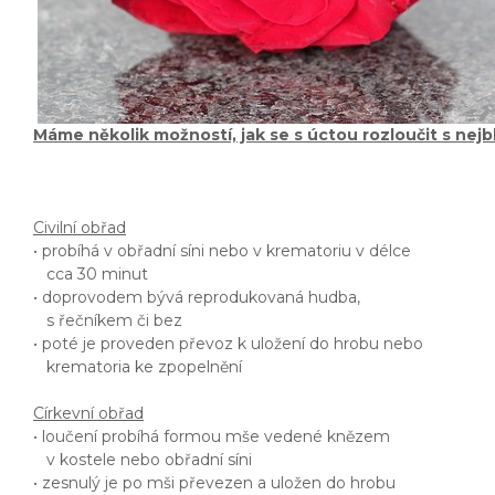
Máme několik možností, jak se s úctou rozloučit s nejbl
Civilní obřad
• probíhá v obřadní síni nebo v krematoriu v délce
cca 30 minut
• doprovodem bývá reprodukovaná hudba,
s řečníkem či bez
• poté je proveden převoz k uložení do hrobu nebo
krematoria ke zpopelnění
Církevní obřad
• loučení probíhá formou mše vedené knězem
v kostele nebo obřadní síni
• zesnulý je po mši převezen a uložen do hrobu