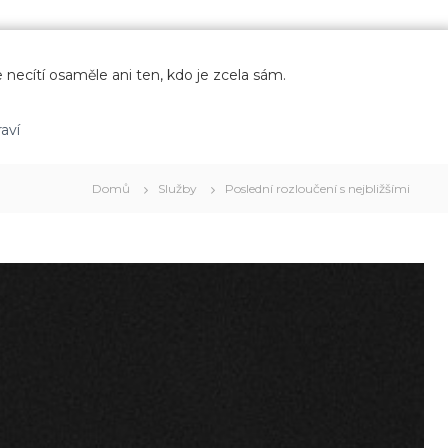
 necítí osaměle ani ten, kdo je zcela sám.
aví
Domů
Služby
Poslední rozloučení s nejbližšími