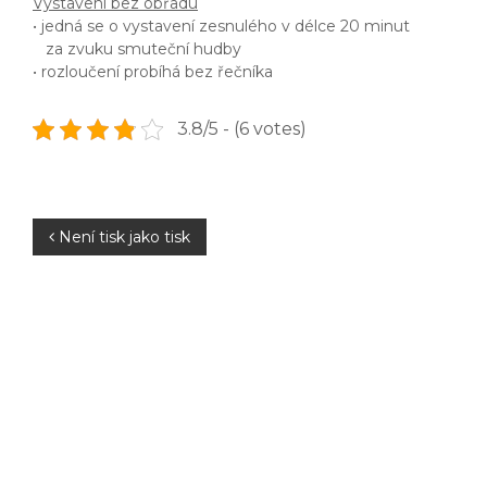
Vystavení bez obřadu
• jedná se o vystavení zesnulého v délce 20 minut
za zvuku smuteční hudby
• rozloučení probíhá bez řečníka
3.8/5 - (6 votes)
N
Není tisk jako tisk
a
v
i
g
a