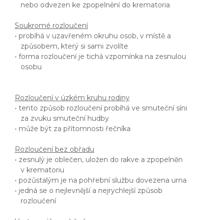
nebo odvezen ke zpopelnění do krematoria
Soukromé rozloučení
• probíhá v uzavřeném okruhu osob, v místě a
způsobem, který si sami zvolíte
• forma rozloučení je tichá vzpomínka na zesnulou
osobu
Rozloučení v úzkém kruhu rodiny
• tento způsob rozloučení probíhá ve smuteční síni
za zvuku smuteční hudby
• může být za přítomnosti řečníka
Rozloučení bez obřadu
• zesnulý je oblečen, uložen do rakve a zpopelněn
v krematoriu
• pozůstalým je na pohřební službu dovezena urna
• jedná se o nejlevnější a nejrychlejší způsob
rozloučení