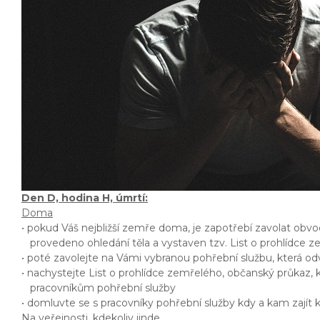
Den D, hodina H, úmrtí:
Doma
• pokud Váš nejbližší zemře doma, je zapotřebí zavolat obvo
provedeno ohledání těla a vystaven tzv. List o prohlídce 
• poté zavolejte na Vámi vybranou pohřební službu, která o
• nachystejte List o prohlídce zemřelého, občanský průkaz, k
pracovníkům pohřební služby
• domluvte se s pracovníky pohřební služby kdy a kam zajít
Na veřejnosti, kdekoliv jinde